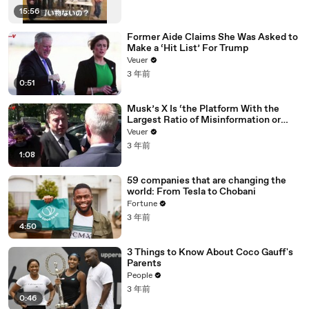
15:56
Former Aide Claims She Was Asked to
Make a ‘Hit List’ For Trump
Veuer
3 年前
0:51
Musk’s X Is ‘the Platform With the
Largest Ratio of Misinformation or
Disinformation’ Amongst All Social
Veuer
Media Platforms
3 年前
1:08
59 companies that are changing the
world: From Tesla to Chobani
Fortune
3 年前
4:50
3 Things to Know About Coco Gauff's
Parents
People
3 年前
0:46