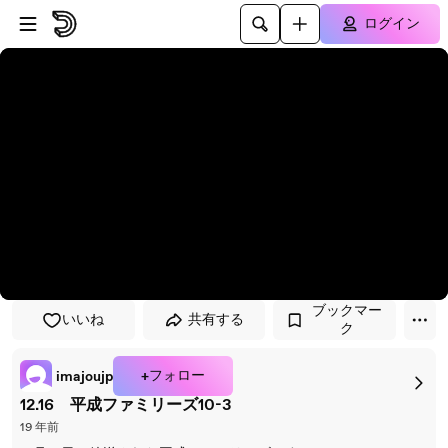
プレイヤーにスキップ
メインコンテンツにスキップ
ログイン
ブックマー
いいね
共有する
ク
+フォロー
imajoujp
12.16 平成ファミリーズ10-3
19 年前