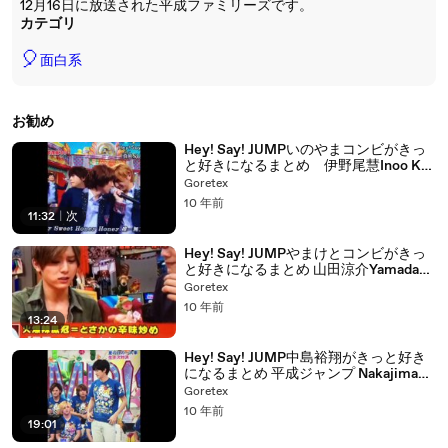
12月16日に放送された平成ファミリーズです。
カテゴリ
🎈
面白系
お勧め
Hey! Say! JUMPいのやまコンビがきっ
と好きになるまとめ 伊野尾慧Inoo Kei
山田涼介Yamada Ryosuke 平成ジャン
Goretex
プ
10 年前
11:32
|
次
Hey! Say! JUMPやまけとコンビがきっ
と好きになるまとめ 山田涼介Yamada
Ryosuke 岡本圭人Okamoto Keito 平成
Goretex
ジャンプ
10 年前
13:24
Hey! Say! JUMP中島裕翔がきっと好き
になるまとめ 平成ジャンプ Nakajima
Yuto
Goretex
10 年前
19:01