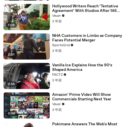
Hollywood Writers Reach ‘Tentative
Agreement’ With Studios After 146
Day Strike
Veuer
3 年前
1:09
NHA Customers in Limbo as Company
Faces Potential Merger
SportsGrid
3 年前
2:01
Vanilla Ice Explains How the 90’s
Shaped America
FACTZ
3 年前
2:55
Amazon’ Prime Video Will Show
Commercials Starting Next Year
Veuer
3 年前
0:36
Pokimane Answers The Web's Most