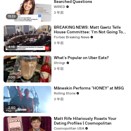
Searched Questions
WIRED
3 年前
11:13
BREAKING NEWS: Matt Gaetz Tells
House Committee: 'I'm Not Going To
Vote For A Continuing Resolution'
Forbes Breaking News
3 年前
4:16
What's Popular on Uber Eats?
Stringr
3 年前
1:00
Måneskin Performs "HONEY" at MSG
Rolling Stone
3 年前
2:50
Matt Rife Hilariously Roasts Your
Dating Profiles | Cosmopolitan
Cosmopolitan USA