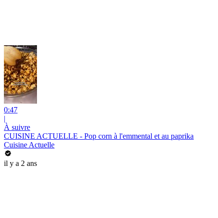
0:47
|
À suivre
CUISINE ACTUELLE - Pop corn à l'emmental et au paprika
Cuisine Actuelle
il y a 2 ans