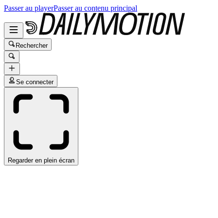
Passer au player
Passer au contenu principal
Rechercher
Se connecter
Regarder en plein écran