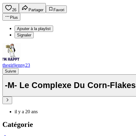
26
Partager
Favori
Plus
Ajouter à la playlist
Signaler
thegirljenny23
Suivre
-M- Le Complexe Du Corn-Flakes
il y a 20 ans
Catégorie