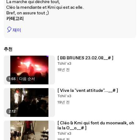
La marche qui déchire tout,
Cléo la mendiante et Kmi qui est ac elle.
Bref, on assure tout ;)
카테고리
🎈
재미
추천
[ BB BRUNES 23.02.08__# ]
Tchii' x3
18년 전
1:55
|
다음 순서
[ Vive la "vent attitude"...__# ]
Tchii' x3
19년 전
2:12
[ Cléo & Kmi qui font du moonwalk, oh
la la O__o__# ]
Tchii' x3