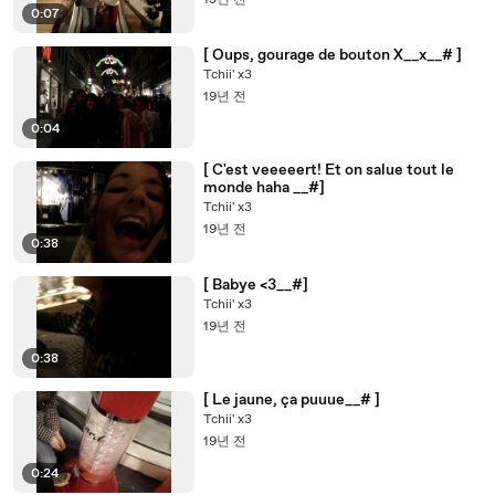
19년 전
0:07
[ Oups, gourage de bouton X__x__# ]
Tchii' x3
19년 전
0:04
[ C'est veeeeert! Et on salue tout le
monde haha __#]
Tchii' x3
19년 전
0:38
[ Babye <3__#]
Tchii' x3
19년 전
0:38
[ Le jaune, ça puuue__# ]
Tchii' x3
19년 전
0:24