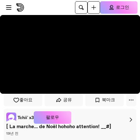
플레이어로 건너뛰기
본문으로 건너뛰기
로그인
좋아요
공유
북마크
팔로우
Tchii' x3
[ La marche... de Noël hohoho attention! __#]
19년 전