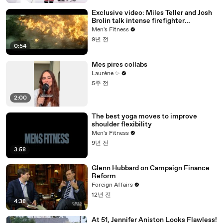
Exclusive video: Miles Teller and Josh
Brolin talk intense firefighter
bootcamp for ‘Only the Brave’
Men's Fitness
9년 전
0:54
Mes pires collabs
Laurène ✨
5주 전
2:00
The best yoga moves to improve
shoulder flexibility
Men's Fitness
9년 전
3:58
Glenn Hubbard on Campaign Finance
Reform
Foreign Affairs
12년 전
4:38
At 51, Jennifer Aniston Looks Flawless!