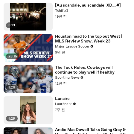
[Au scandale, au scandale! XD__#]
Tchii' x3
19년 전
3:13
Houston head to the top out West |
MLS Review Show, Week 23
Major League Soccer
9년 전
23:15
The Tuck Rules: Cowboys will
continue to play well if healthy
Sporting News
12년 전
1:26
Lunaire
Laurène ✨
7주 전
1:29
Andie MacDowell Talks Going Gray &