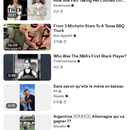
How She Felt Taking Her Clothes Off
on Camera at Age 65
SheKnows
2년 전
12:21
From 3 Michelin Stars To A Texas BBQ
Truck
Bon Appétit
3개월 전
16:00
Who Was The NBA's First Black Player?
ThePostGame
4년 전
0:46
Sans savoir qu’elle le mène en bateau
👀🚣
Rayalix
2개월 전
0:12
Argentine 🇦🇷/🇩🇪 Allemagne qui va
gagner ??
Maxallix