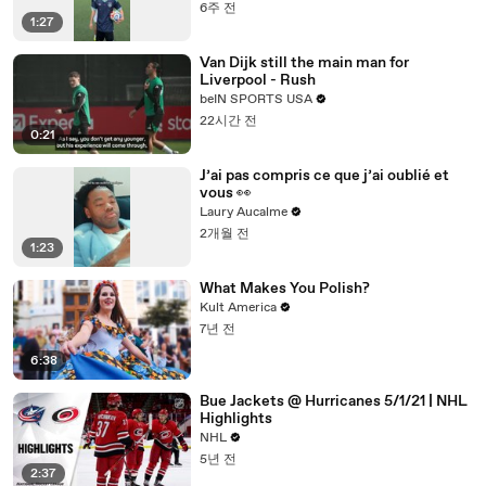
6주 전
1:27
Van Dijk still the main man for
Liverpool - Rush
beIN SPORTS USA
22시간 전
0:21
J’ai pas compris ce que j’ai oublié et
vous 👀
Laury Aucalme
2개월 전
1:23
What Makes You Polish?
Kult America
7년 전
6:38
Bue Jackets @ Hurricanes 5/1/21 | NHL
Highlights
NHL
5년 전
2:37