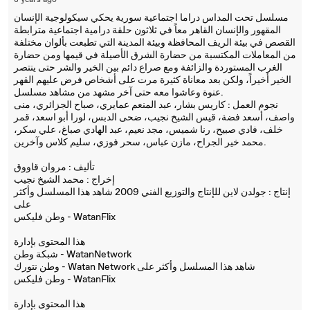
8 years ago
مسلسل تحت المداس دراما اجتماعية سورية يحكي سيكولوجية الإنسان
المقهور والإنسان القاهر معاً في ثلاثون حلقة درامية اجتماعية مترابطة
القصص في بيئة الريف المحافظة وبيئة المدينة التي تطبعت بألوان مختلفة
من المعاملات المكتسبة من حضارة الشرق الأصيلة في قيمها ومن حضارة
الغرب المستوردة والزائفة ومع صراع دائم بين الخير والشر حتى ينتصر
الخير أخيراً، ولكن بعد معاناة كثيرة مرت على أشخاص فرض عليهم القهر
عنوة وعاشوا معه حتى آخر مشهد من مشاهد مسلسل.
نجوم العمل : كاريس بشار، عبد المنعم عمايري، صباح الجزائري، منى
واصف، أسعد فضة، قيس الشيخ نجيب، ضحى الدبس، لورا أبو اسعد، قمر
خلف، فادي صبيح، رنا شميس، مجد نعيم، عبد الهادي صباغ، علي سكر،
محمد خير الجراح، مازن عباس، سحر فوزي، سليم كلاس وآخرين.
تأليف : مروان قاووق
إخراج : محمد الشيخ نجيب
إنتاج : جولدن لاين للإنتاج والتوزيع الفني 2009 شاهد هذا المسلسل وأكثر
على
وطن فليكس - WatanFlix
هذا المحتوى بإدارة
شبكة وطن - WatanNetwork
وطن نتورك - Watan Network شاهد هذا المسلسل وأكثر على
وطن فليكس - WatanFlix
هذا المحتوى بإدارة