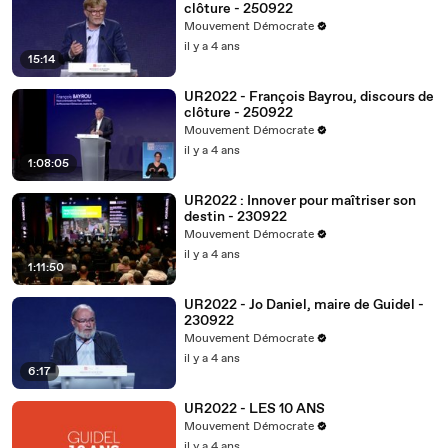
clôture - 250922
Mouvement Démocrate
il y a 4 ans
15:14
UR2022 - François Bayrou, discours de
clôture - 250922
Mouvement Démocrate
il y a 4 ans
1:08:05
UR2022 : Innover pour maîtriser son
destin - 230922
Mouvement Démocrate
il y a 4 ans
1:11:50
UR2022 - Jo Daniel, maire de Guidel -
230922
Mouvement Démocrate
il y a 4 ans
6:17
UR2022 - LES 10 ANS
Mouvement Démocrate
il y a 4 ans