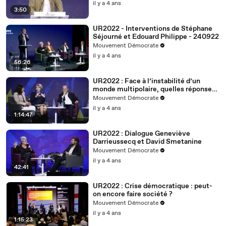
il y a 4 ans
3:50
UR2022 - Interventions de Stéphane
Séjourné et Edouard Philippe - 240922
Mouvement Démocrate
il y a 4 ans
56:26
UR2022 : Face à l’instabilité d’un
monde multipolaire, quelles réponses
européennes ?
Mouvement Démocrate
il y a 4 ans
1:14:47
UR2022 : Dialogue Geneviève
Darrieussecq et David Smetanine
Mouvement Démocrate
il y a 4 ans
42:41
UR2022 : Crise démocratique : peut-
on encore faire société ?
Mouvement Démocrate
il y a 4 ans
1:15:23