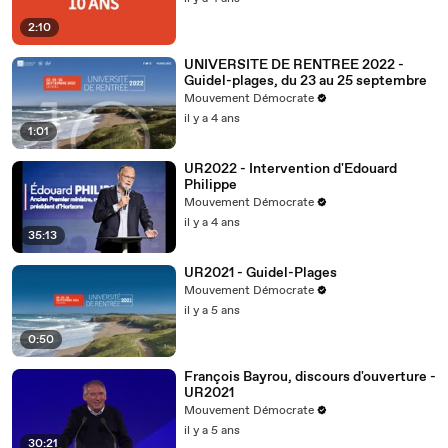
2:10
UNIVERSITE DE RENTREE 2022 -
Guidel-plages, du 23 au 25 septembre
Mouvement Démocrate
il y a 4 ans
1:01
UR2022 - Intervention d'Edouard
Philippe
Mouvement Démocrate
il y a 4 ans
35:13
UR2021 - Guidel-Plages
Mouvement Démocrate
il y a 5 ans
0:50
François Bayrou, discours d'ouverture -
UR2021
Mouvement Démocrate
il y a 5 ans
30:21