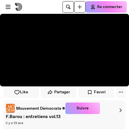
Passer au player
Passer au contenu principal
Se connecter
Like
Partager
Favori
Suivre
Mouvement Démocrate
F.Barou : entretiens vol.13
il y a 19 ans