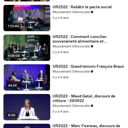
UR2022 : Rebâtir le pacte social
Mouvement Démocrate
il y a 4 ans
1:13:40
UR2022 : Comment concilier
souveraineté alimentaire et
changement climatique ?
Mouvement Démocrate
il y a 4 ans
1:08:09
UR2022 : Grand témoin François Braun
Mouvement Démocrate
il y a 4 ans
44:25
UR2022 - Maud Gatel, discours de
clôture - 260922
Mouvement Démocrate
il y a 4 ans
8:06
UR2022 - Marc Fesneau, discours de