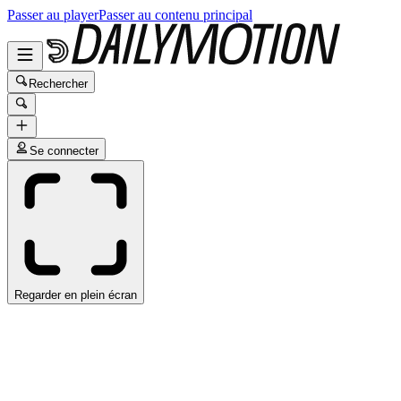
Passer au player
Passer au contenu principal
Rechercher
Se connecter
Regarder en plein écran