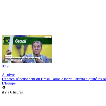
0:49
|
À suivre
L'ancien sélectionneur du Brésil Carlos Alberto Parreira a quitté les soi
L'Équipe
il y a 6 heures