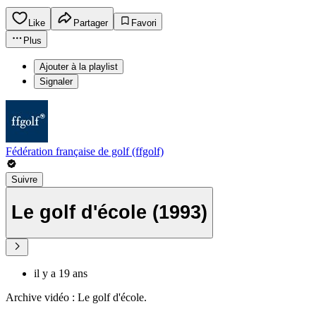
Like
Partager
Favori
Plus
Ajouter à la playlist
Signaler
Fédération française de golf (ffgolf)
Suivre
Le golf d'école (1993)
il y a 19 ans
Archive vidéo : Le golf d'école.