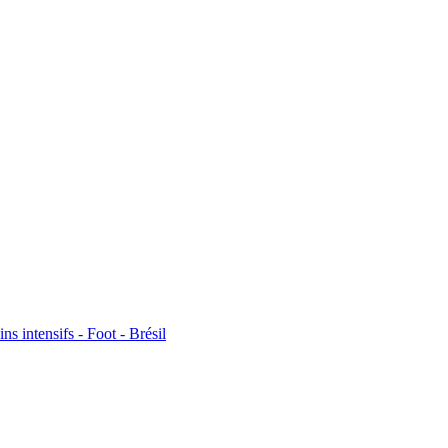
ns intensifs - Foot - Brésil