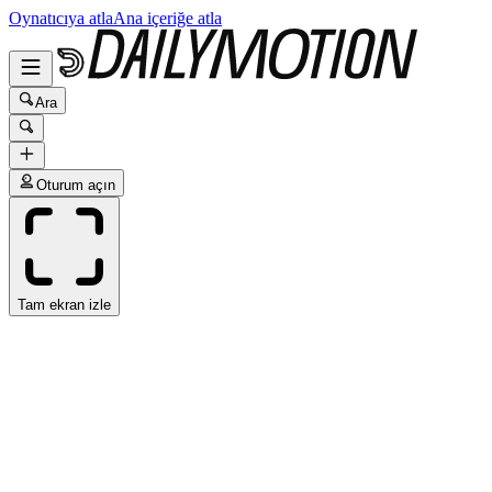
Oynatıcıya atla
Ana içeriğe atla
Ara
Oturum açın
Tam ekran izle