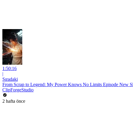
1:50:16
|
Sıradaki
From Scrap to Legend: My Power Knows No Limits Episode New Sho
ClipForgeStudio
2 hafta önce