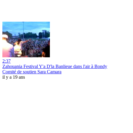
2:37
Zahouania Festival Y'a D'la Banlieue dans l'air à Bondy
Comité de soutien Sara Camara
il y a 19 ans