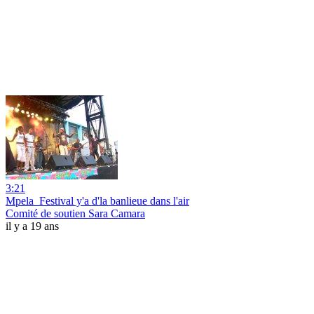
3:21
Mpela_Festival y'a d'la banlieue dans l'air
Comité de soutien Sara Camara
il y a 19 ans