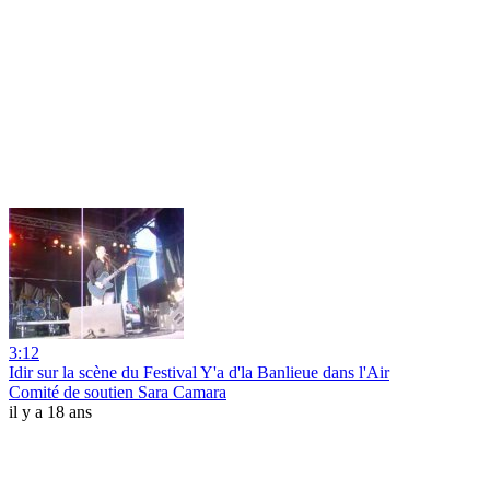
3:12
Idir sur la scène du Festival Y'a d'la Banlieue dans l'Air
Comité de soutien Sara Camara
il y a 18 ans