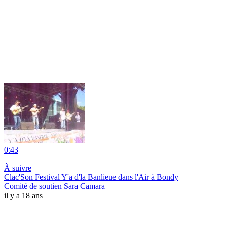
0:43
|
À suivre
Clac'Son Festival Y'a d'la Banlieue dans l'Air à Bondy
Comité de soutien Sara Camara
il y a 18 ans