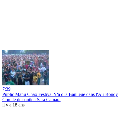
7:39
Public Manu Chao Festival Y'a d'la Banlieue dans l'Air Bondy
Comité de soutien Sara Camara
il y a 18 ans