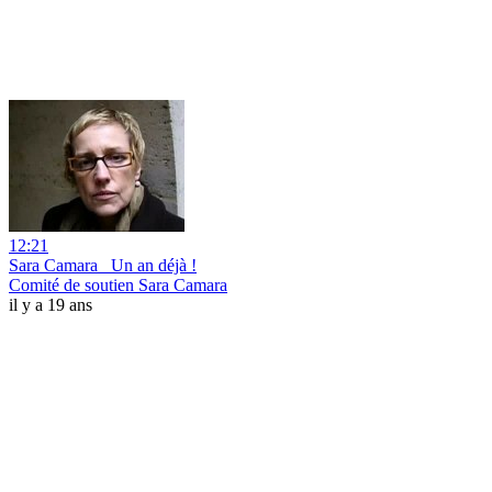
12:21
Sara Camara_ Un an déjà !
Comité de soutien Sara Camara
il y a 19 ans