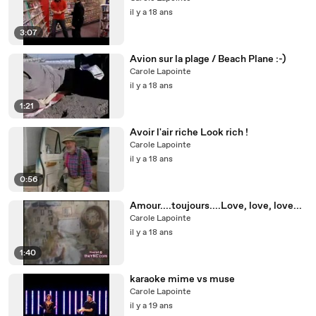
il y a 18 ans
3:07
Avion sur la plage / Beach Plane :-)
Carole Lapointe
il y a 18 ans
1:21
Avoir l'air riche Look rich !
Carole Lapointe
il y a 18 ans
0:56
Amour....toujours....Love, love, love...
Carole Lapointe
il y a 18 ans
1:40
karaoke mime vs muse
Carole Lapointe
il y a 19 ans