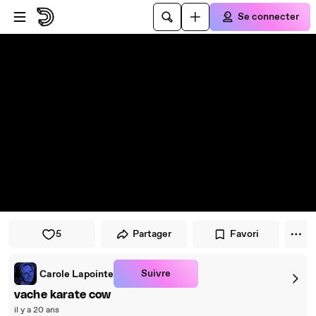
Passer au player
Passer au contenu principal
Se connecter
5
Partager
Favori
Suivre
Carole Lapointe
vache karate cow
il y a 20 ans