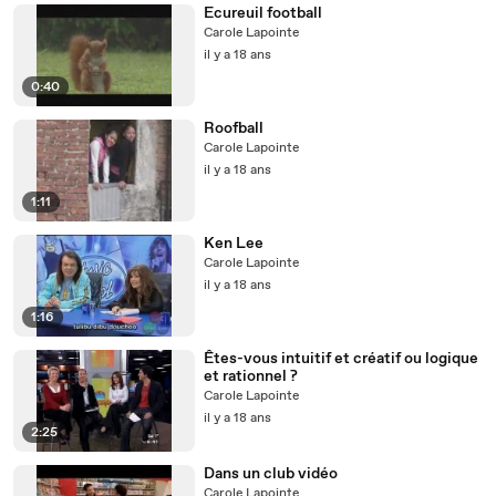
Ecureuil football
Carole Lapointe
il y a 18 ans
0:40
Roofball
Carole Lapointe
il y a 18 ans
1:11
Ken Lee
Carole Lapointe
il y a 18 ans
1:16
Êtes-vous intuitif et créatif ou logique
et rationnel ?
Carole Lapointe
il y a 18 ans
2:25
Dans un club vidéo
Carole Lapointe