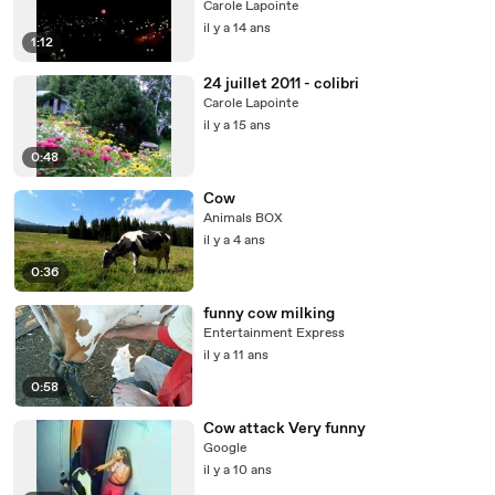
Carole Lapointe
il y a 14 ans
1:12
24 juillet 2011 - colibri
Carole Lapointe
il y a 15 ans
0:48
Cow
Animals BOX
il y a 4 ans
0:36
funny cow milking
Entertainment Express
il y a 11 ans
0:58
Cow attack Very funny
Google
il y a 10 ans