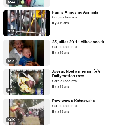
0:33
Funny Annoying Animals
Conjuncteavana
il y a 11 ans
3:31
25 juillet 2011 - Miko coco rit
Carole Lapointe
il y a 15 ans
0:15
Joyeux Noel à mes ami(e)s
Dailymotion xoxo
Carole Lapointe
il y a 18 ans
6:15
Pow-wow à Kahnawake
Carole Lapointe
il y a 18 ans
0:30