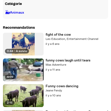
Catégorie
🐳
Animaux
Recommandations
fight of the cow
Leo Education, Entertainment Channel
il y a 6 ans
0:44
|
À suivre
funny cows laugh until tears
Max Adventure
il y a 11 ans
4:09
Funny cows dancing
Jeane Fendy
il y a 10 ans
2:15