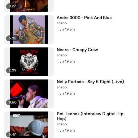
3:27
Andre 3000 - Pink And Blue
enzoo
il y a 19 ans
5:05
Necro - Creepy Craw
enzoo
il y a 19 ans
2:09
Nelly Furtado - Say It Right (Live)
enzoo
il y a 19 ans
6:50
Roi Heenok (Interview Digital Hip-
Hop)
enzoo
il y a 19 ans
5:47