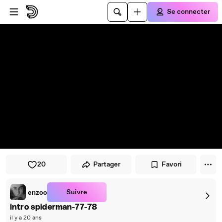
Passer au player
Passer au contenu principal
Se connecter
20
Partager
Favori
Suivre
enzoo
intro spiderman-77-78
il y a 20 ans