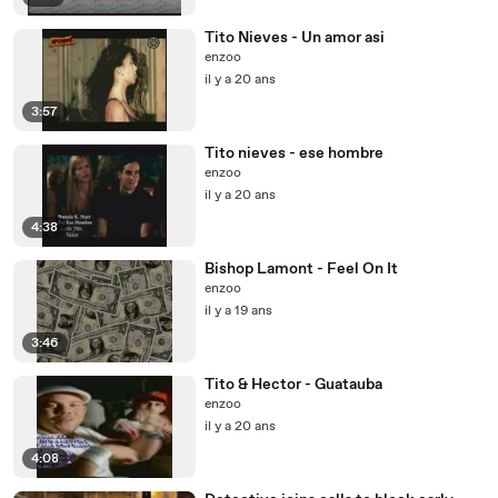
Tito Nieves - Un amor asi
enzoo
il y a 20 ans
3:57
Tito nieves - ese hombre
enzoo
il y a 20 ans
4:38
Bishop Lamont - Feel On It
enzoo
il y a 19 ans
3:46
Tito & Hector - Guatauba
enzoo
il y a 20 ans
4:08