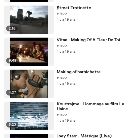
$treet Trotinette
enzoo
il y a 19 ans
2:15
Vitaa - Making Of A Fleur De Toi
enzoo
il y a 19 ans
9:49
Making of barbichette
enzoo
il y a 19 ans
4:07
Kourtrajme - Hommage au film La
Haine
enzoo
il y a 19 ans
5:23
Joey Starr - Météque (Live)