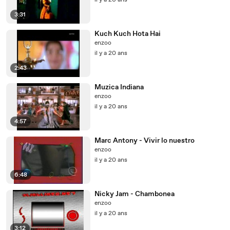
il y a 20 ans
3:31
Kuch Kuch Hota Hai
enzoo
il y a 20 ans
2:43
Muzica Indiana
enzoo
il y a 20 ans
4:57
Marc Antony - Vivir lo nuestro
enzoo
il y a 20 ans
6:48
Nicky Jam - Chambonea
enzoo
il y a 20 ans
3:12