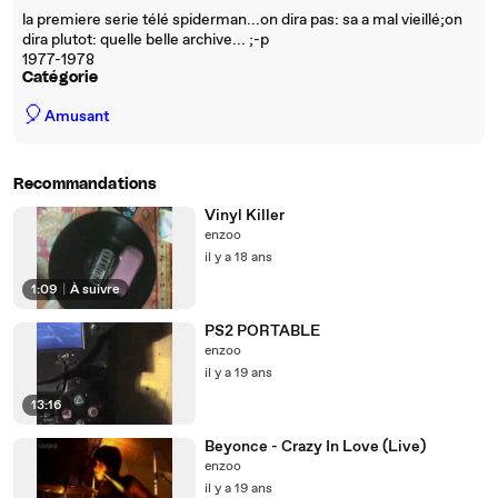
la premiere serie télé spiderman...on dira pas: sa a mal vieillé;on
dira plutot: quelle belle archive... ;-p
1977-1978
Catégorie
🎈
Amusant
Recommandations
Vinyl Killer
enzoo
il y a 18 ans
1:09
|
À suivre
PS2 PORTABLE
enzoo
il y a 19 ans
13:16
Beyonce - Crazy In Love (Live)
enzoo
il y a 19 ans