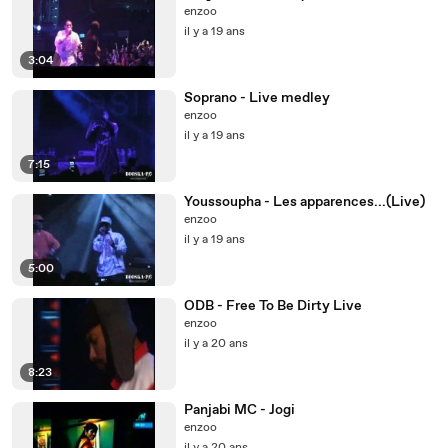
enzoo
il y a 19 ans
3:04
Soprano - Live medley
enzoo
il y a 19 ans
7:15
Youssoupha - Les apparences...(Live)
enzoo
il y a 19 ans
5:00
ODB - Free To Be Dirty Live
enzoo
il y a 20 ans
8:23
Panjabi MC - Jogi
enzoo