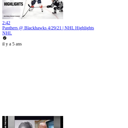
2:42
Panthers @ Blackhawks 4/29/21 | NHL Highlights
NHL
il y a 5 ans