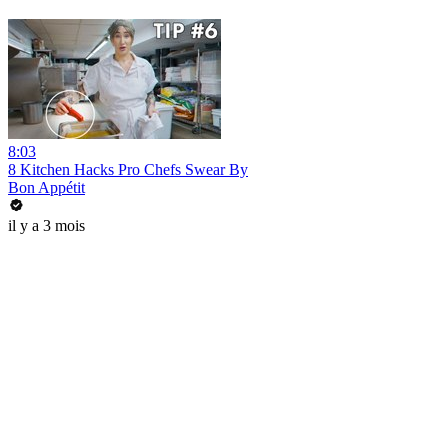
8:03
8 Kitchen Hacks Pro Chefs Swear By
Bon Appétit
il y a 3 mois