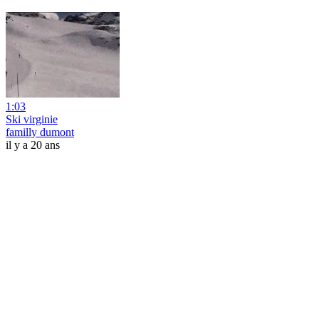
1:03
Ski virginie
familly dumont
il y a 20 ans