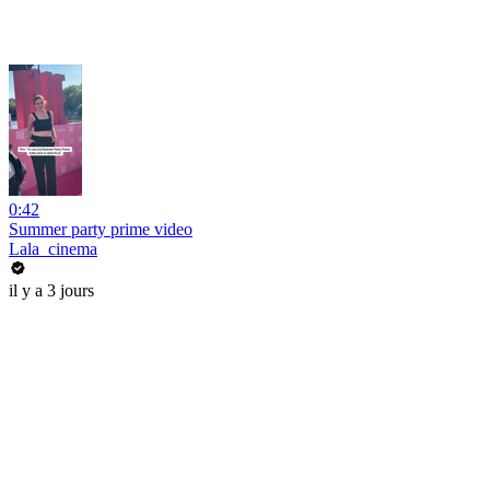
0:42
Summer party prime video
Lala_cinema
il y a 3 jours