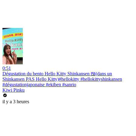
0:51
Dégustation du bento Hello Kitty Shinkansen 🍱(dans un
Shinkansen PAS Hello Kitty)#hellokitty #hellokittyshinkansen
#dégustationjaponaise #ekiben #sanrio
Kiwi Pinku
il y a 3 heures