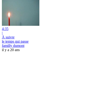
4:35
|
À suivre
le temps qui passe
familly dumont
il y a 20 ans