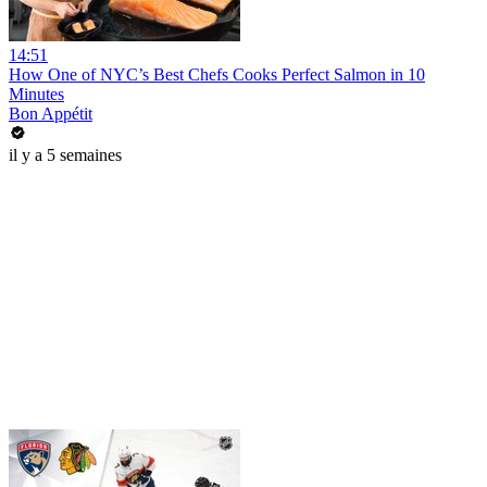
14:51
How One of NYC’s Best Chefs Cooks Perfect Salmon in 10
Minutes
Bon Appétit
il y a 5 semaines