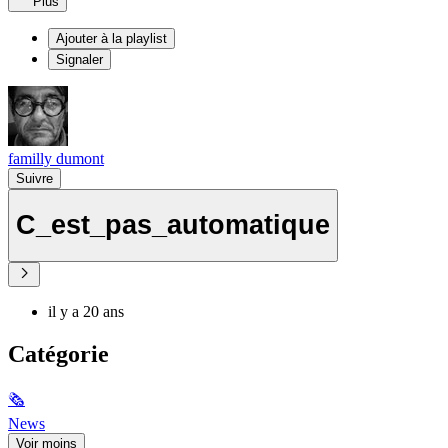
Plus
Ajouter à la playlist
Signaler
familly dumont
Suivre
C_est_pas_automatique
il y a 20 ans
Catégorie
🗞
News
Voir moins