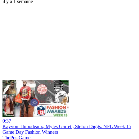
il y a 1 semaine
0:37
Kayvon Thibodeaux, Myles Garrett, Stefon Diggs: NFL Week 15
Game Day Fashion Winners
ThePostGame