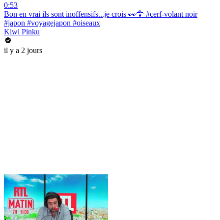
0:53
Bon en vrai ils sont inoffensifs...je crois 👀🦅 #cerf-volant noir
#japon #voyagejapon #oiseaux
Kiwi Pinku
il y a 2 jours