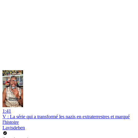
1:41
V : La série qui a transformé les nazis en extraterrestres et marqué
l'histoire
Lavisdeben