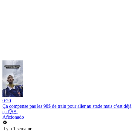
0:20
Ça compense pas les 98$ de train pour aller au stade mais c’est déjà
ça 🥲💧
Aficionado
il y a 1 semaine