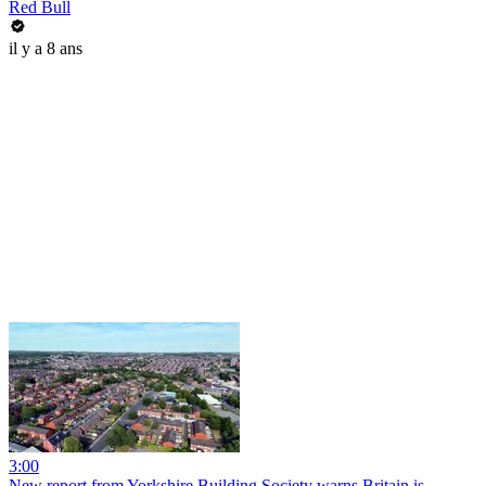
Red Bull
il y a 8 ans
3:00
New report from Yorkshire Building Society warns Britain is