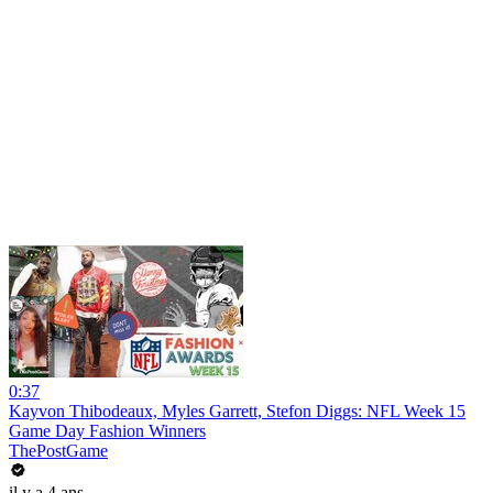
0:37
Kayvon Thibodeaux, Myles Garrett, Stefon Diggs: NFL Week 15
Game Day Fashion Winners
ThePostGame
il y a 4 ans