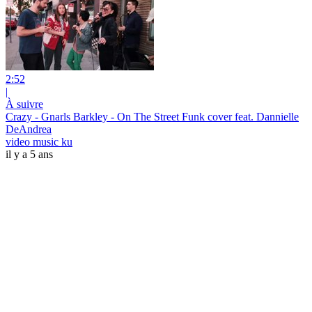
2:52
|
À suivre
Crazy - Gnarls Barkley - On The Street Funk cover feat. Dannielle
DeAndrea
video music ku
il y a 5 ans