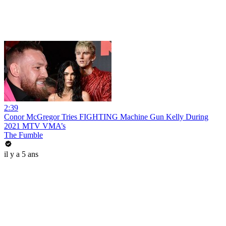
2:39
Conor McGregor Tries FIGHTING Machine Gun Kelly During
2021 MTV VMA’s
The Fumble
il y a 5 ans