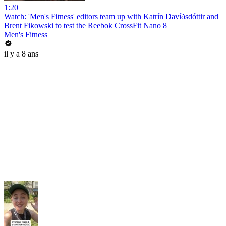
1:20
Watch: 'Men's Fitness' editors team up with Katrín Davíðsdóttir and
Brent Fikowski to test the Reebok CrossFit Nano 8
Men's Fitness
il y a 8 ans