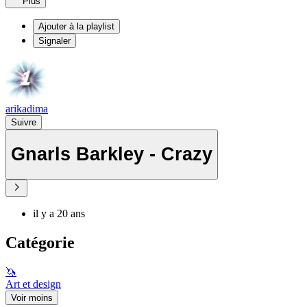
Plus
Ajouter à la playlist
Signaler
arikadima
Suivre
Gnarls Barkley - Crazy
il y a 20 ans
Catégorie
🦄
Art et design
Voir moins