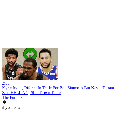
2:35
Kyrie Irving Offered In Trade For Ben Simmons But Kevin Durant
Said HELL NO, Shut Down Trade
The Fumble
il y a 5 ans