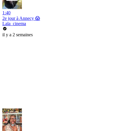
1:40
2e jour à Annecy 😱
Lala_cinema
il y a 2 semaines