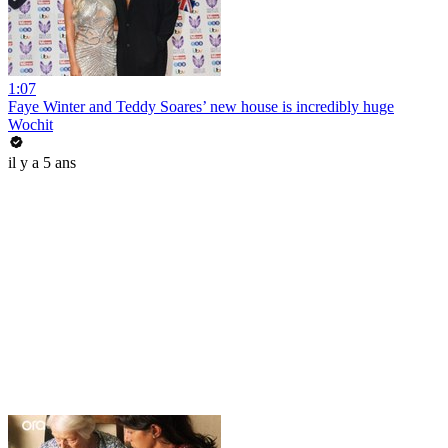
1:07
Faye Winter and Teddy Soares’ new house is incredibly huge
Wochit
il y a 5 ans