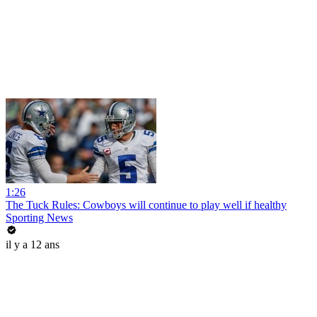
1:26
The Tuck Rules: Cowboys will continue to play well if healthy
Sporting News
il y a 12 ans