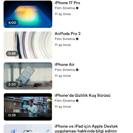
iPhone 17 Pro
Film Sinema
11 ay önce
4:00
AirPods Pro 3
Film Sinema
11 ay önce
0:48
iPhone Air
Film Sinema
11 ay önce
2:30
iPhone’da Gizlilik Kuş Sürüsü
Film Sinema
11 ay önce
0:38
iPhone ve iPad için Apple Destek
uygulaması hakkında bilgi edinin