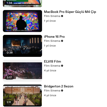
1:34
MacBook Pro Süper Güçlü M4 Çip
Film Sinema
1 yıl önce
1:51
iPhone 16 Pro
Film Sinema
1 yıl önce
0:38
ELVIS Film
Film Sinema
4 yıl önce
3:17
Bridgerton 2 Sezon
Film Sinema
4 yıl önce
1:11