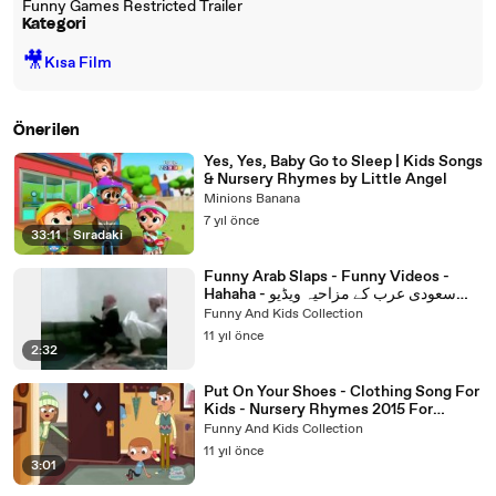
Funny Games Restricted Trailer
Kategori
🎥
Kısa Film
Önerilen
Yes, Yes, Baby Go to Sleep | Kids Songs
& Nursery Rhymes by Little Angel
Minions Banana
7 yıl önce
33:11
|
Sıradaki
Funny Arab Slaps - Funny Videos -
Hahaha - سعودی عرب کے مزاحیہ ویڈیو
کلپ
Funny And Kids Collection
11 yıl önce
2:32
Put On Your Shoes - Clothing Song For
Kids - Nursery Rhymes 2015 For
Children
Funny And Kids Collection
11 yıl önce
3:01