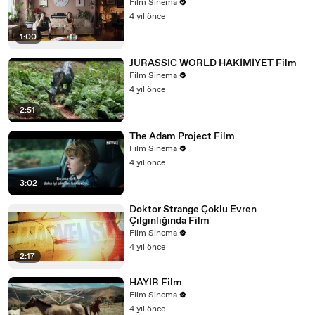
Film Sinema
4 yıl önce
1:00
JURASSIC WORLD HAKİMİYET Film
Film Sinema
4 yıl önce
2:51
The Adam Project Film
Film Sinema
4 yıl önce
3:02
Doktor Strange Çoklu Evren
Çılgınlığında Film
Film Sinema
4 yıl önce
2:17
HAYIR Film
Film Sinema
4 yıl önce