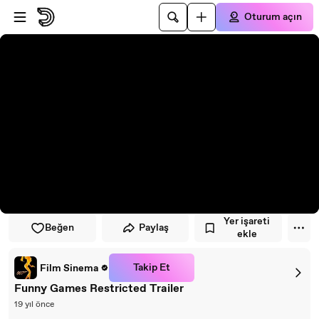
Oynatıcıya atla
Ana içeriğe atla
Oturum açın
Yer işareti
Beğen
Paylaş
ekle
Takip Et
Film Sinema
Funny Games Restricted Trailer
19 yıl önce