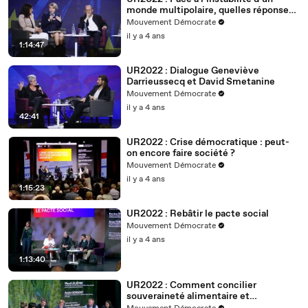
monde multipolaire, quelles réponses
européennes ?
Mouvement Démocrate
il y a 4 ans
1:14:47
UR2022 : Dialogue Geneviève
Darrieussecq et David Smetanine
Mouvement Démocrate
il y a 4 ans
42:41
UR2022 : Crise démocratique : peut-
on encore faire société ?
Mouvement Démocrate
il y a 4 ans
1:15:23
UR2022 : Rebâtir le pacte social
Mouvement Démocrate
il y a 4 ans
1:13:40
UR2022 : Comment concilier
souveraineté alimentaire et
changement climatique ?