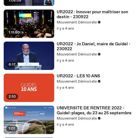
1:08:05
UR2022 : Innover pour maîtriser son
destin - 230922
Mouvement Démocrate
il y a 4 ans
1:11:50
UR2022 - Jo Daniel, maire de Guidel -
230922
Mouvement Démocrate
il y a 4 ans
6:17
UR2022 - LES 10 ANS
Mouvement Démocrate
il y a 4 ans
2:10
UNIVERSITE DE RENTREE 2022 -
Guidel-plages, du 23 au 25 septembre
Mouvement Démocrate
il y a 4 ans
1:01