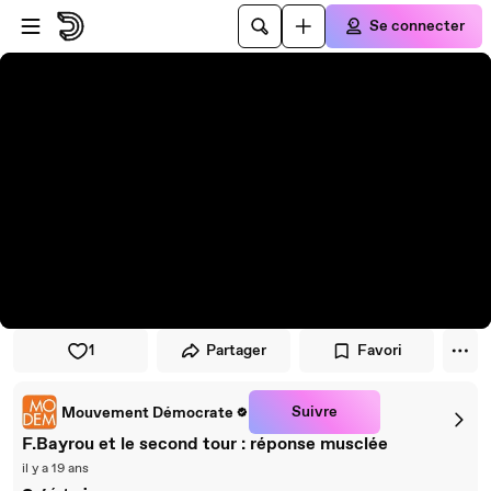
Passer au player
Passer au contenu principal
Se connecter
1
Partager
Favori
Suivre
Mouvement Démocrate
F.Bayrou et le second tour : réponse musclée
il y a 19 ans