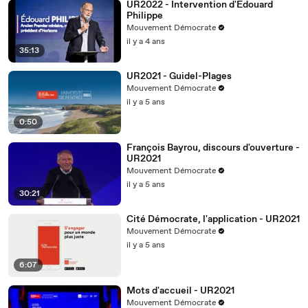
UR2022 - Intervention d'Edouard
Philippe
Mouvement Démocrate
il y a 4 ans
35:13
UR2021 - Guidel-Plages
Mouvement Démocrate
il y a 5 ans
0:50
François Bayrou, discours d'ouverture -
UR2021
Mouvement Démocrate
il y a 5 ans
30:21
Cité Démocrate, l'application - UR2021
Mouvement Démocrate
il y a 5 ans
6:07
Mots d'accueil - UR2021
Mouvement Démocrate