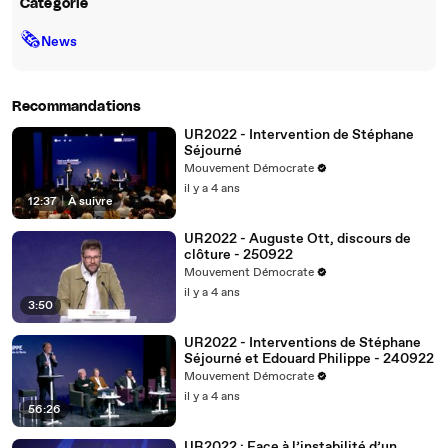
Catégorie
🗞
News
Recommandations
UR2022 - Intervention de Stéphane
Séjourné
Mouvement Démocrate
il y a 4 ans
12:37
|
À suivre
UR2022 - Auguste Ott, discours de
clôture - 250922
Mouvement Démocrate
il y a 4 ans
3:50
UR2022 - Interventions de Stéphane
Séjourné et Edouard Philippe - 240922
Mouvement Démocrate
il y a 4 ans
56:26
UR2022 : Face à l’instabilité d’un