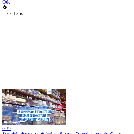
Ode
il y a 3 ans
0:39
Scandale des eaux minérales : il y a eu "une dissimulation" par