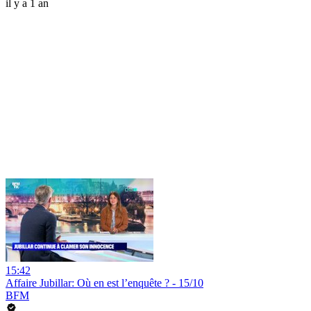
il y a 1 an
15:42
Affaire Jubillar: Où en est l’enquête ? - 15/10
BFM