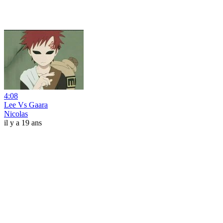
4:08
Lee Vs Gaara
Nicolas
il y a 19 ans