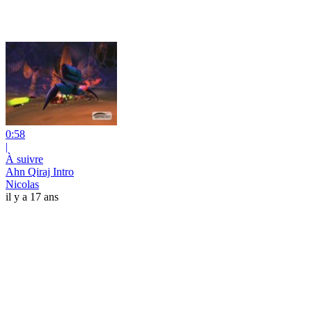
0:58
|
À suivre
Ahn Qiraj Intro
Nicolas
il y a 17 ans