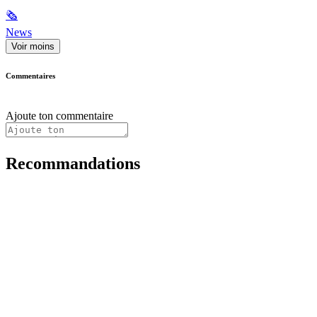
🗞
News
Voir moins
Commentaires
Ajoute ton commentaire
Recommandations