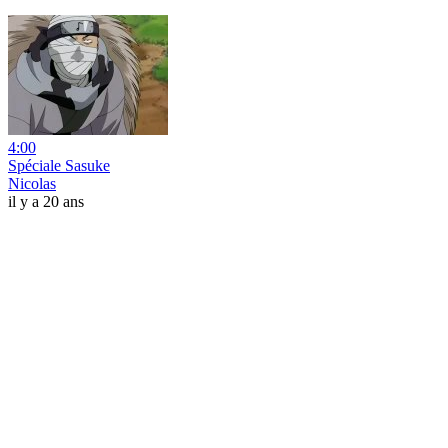
4:00
Spéciale Sasuke
Nicolas
il y a 20 ans