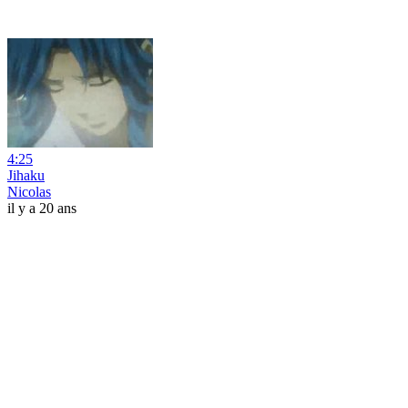
4:25
Jihaku
Nicolas
il y a 20 ans