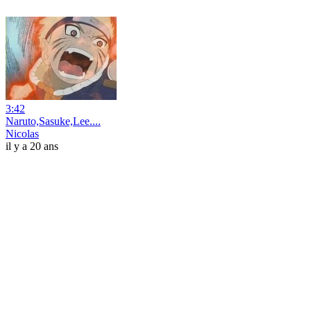
3:42
Naruto,Sasuke,Lee....
Nicolas
il y a 20 ans