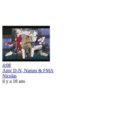
4:08
Amv D-N, Naruto & FMA
Nicolas
il y a 18 ans