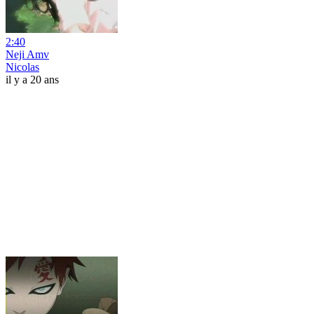
2:40
Neji Amv
Nicolas
il y a 20 ans