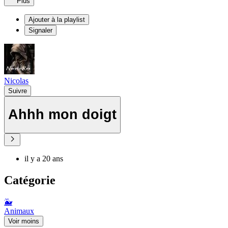
Plus
Ajouter à la playlist
Signaler
Nicolas
Suivre
Ahhh mon doigt
il y a 20 ans
Catégorie
🐳
Animaux
Voir moins