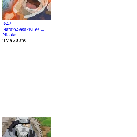
3:42
Naruto,Sasuke,Lee....
Nicolas
il y a 20 ans