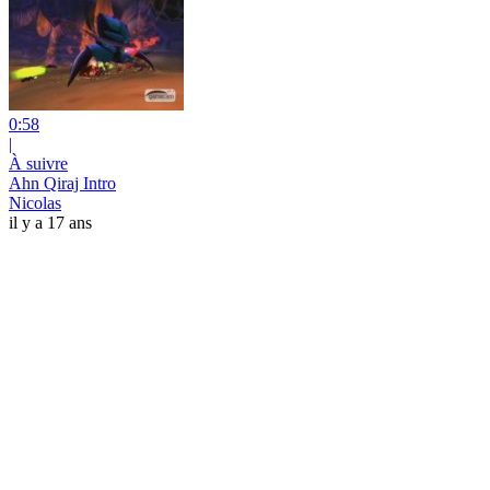
0:58
|
À suivre
Ahn Qiraj Intro
Nicolas
il y a 17 ans