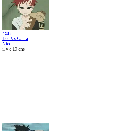
4:08
Lee Vs Gaara
Nicolas
il y a 19 ans