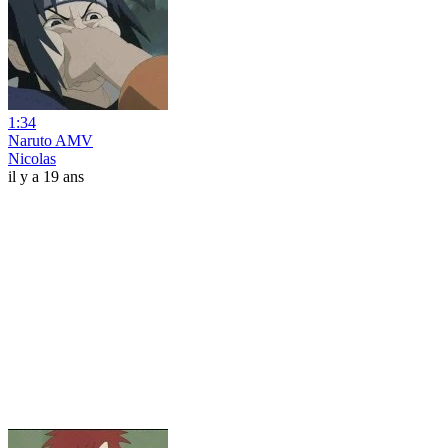
1:34
Naruto AMV
Nicolas
il y a 19 ans