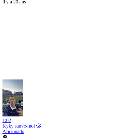
il y a 20 ans
1:02
Kyky sauve-moi 🥲
Aficionado