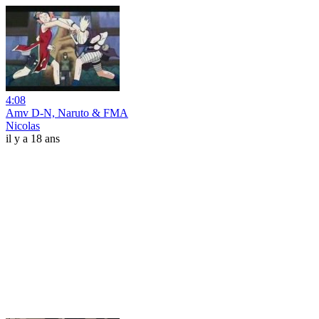
4:08
Amv D-N, Naruto & FMA
Nicolas
il y a 18 ans