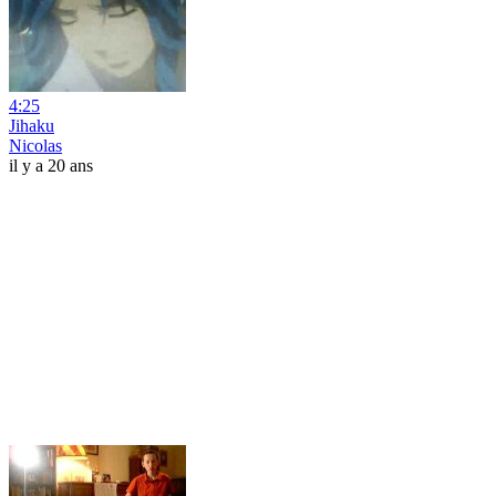
4:25
Jihaku
Nicolas
il y a 20 ans