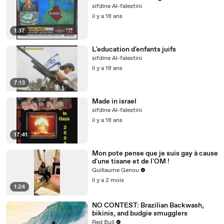
sifdine Al-falestini
il y a 18 ans
1:37
L'education d'enfants juifs
sifdine Al-falestini
il y a 18 ans
7:13
Made in israel
sifdine Al-falestini
il y a 18 ans
17:41
Mon pote pense que je suis gay à cause
d'une tisane et de l'OM !
Guillaume Genou
il y a 2 mois
1:24
NO CONTEST: Brazilian Backwash,
bikinis, and budgie smugglers
Red Bull