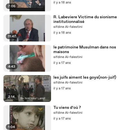
il y a 18 ans
7:05
R. Labeviere Victime du sionisme
institutionnalisé
sifdine Al-falestini
il y a 18 ans
11:47
le patrimoine Musulman dans nos
maisons
sifdine Al-falestini
il y a 17 ans
4:43
les juifs aiment les goys(non-juif)
sifdine Al-falestini
il y a 17 ans
2:14
Tu viens d’où ?
sifdine Al-falestini
il y a 17 ans
1:04