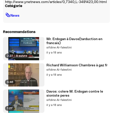
http://www.ynetnews.com/articles/0,7340,L-3481423,00.html
Catégorie
🗞
News
Recommandations
Mr. Erdogan à Davos(tarduction en
francais)
sifdine Al-falestini
il y a 18 ans
2:27
|
À suivre
Richard Williamson Chambres à gaz fr
sifdine Al-falestini
il y a 18 ans
5:46
Davos: colere M. Erdogan contre le
sioniste peres
sifdine Al-falestini
il y a 18 ans
1:27