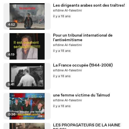
Les dirigeants arabes sont des traîtres!
sifdine Al-falestini
il y a 18 ans
4:52
Pour un tribunal international de
l'antisémitisme
sifdine Al-falestini
il y a 18 ans
4:19
La France occupée (1944-2008)
sifdine Al-falestini
il y a 18 ans
5:41
une femme victime du Talmud
sifdine Al-falestini
il y a 18 ans
0:36
LES PROPAGATEURS DE LA HAINE