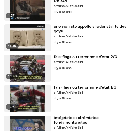
DE SOI
sifdine Al-falestini
il y a 18 ans
1:57
une sioniste appelle a la dénatalité des
goys
sifdine Al-falestini
il y a 18 ans
11:46
fals-flags ou terrorisme d'etat 2/3
sifdine Al-falestini
il y a 18 ans
13:56
fals-flags ou terrorisme d'etat 1/3
sifdine Al-falestini
il y a 18 ans
13:52
intégristes extrémistes
fondamentalistes
sifdine Al-falestini