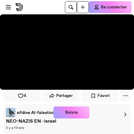
Passer au player
Passer au contenu principal
Se connecter
4
Partager
Favori
Suivre
sifdine Al-falestini
NEO-NAZIS EN -israel
il y a 19 ans