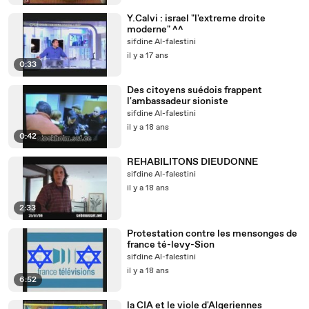
Y.Calvi : israel "l'extreme droite
moderne" ^^
sifdine Al-falestini
il y a 17 ans
0:33
Des citoyens suédois frappent
l'ambassadeur sioniste
sifdine Al-falestini
il y a 18 ans
0:42
REHABILITONS DIEUDONNE
sifdine Al-falestini
il y a 18 ans
2:33
Protestation contre les mensonges de
france té-levy-Sion
sifdine Al-falestini
il y a 18 ans
6:52
la CIA et le viole d'Algeriennes