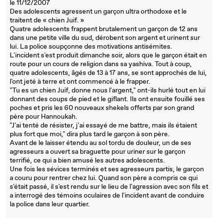
le 11/12/2007
Des adolescents agressent un garçon ultra orthodoxe et le
traitent de « chien Juif. »
Quatre adolescents frappent brutalement un garçon de 12 ans
dans une petite ville du sud, dérobent son argent et urinent sur
lui. La police soupçonne des motivations antisémites.
L'incident s'est produit dimanche soir, alors que le garçon était en
route pour un cours de religion dans sa yashiva. Tout à coup,
quatre adolescents, âgés de 13 à 17 ans, se sont approchés de lui,
l'ont jeté à terre et ont commencé à le frapper.
"Tu es un chien Juif, donne nous l'argent," ont-ils hurlé tout en lui
donnant des coups de pied et le giflant. Ils ont ensuite fouillé ses
poches et pris les 60 nouveaux shekels offerts par son grand
père pour Hannoukah.
"J'ai tenté de résister, j'ai essayé de me battre, mais ils étaient
plus fort que moi," dira plus tard le garçon à son père.
Avant de le laisser étendu au sol tordu de douleur, un de ses
agresseurs a ouvert sa braguette pour uriner sur le garçon
terrifié, ce qui a bien amusé les autres adolescents.
Une fois les sévices terminés et ses agresseurs partis, le garçon
a couru pour rentrer chez lui. Quand son père a compris ce qui
s'était passé, il s'est rendu sur le lieu de l'agression avec son fils et
a interrogé des témoins oculaires de l'incident avant de conduire
la police dans leur quartier.