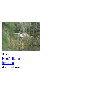
0:59
Eco7_Ikarus
hell-eco
il y a 20 ans