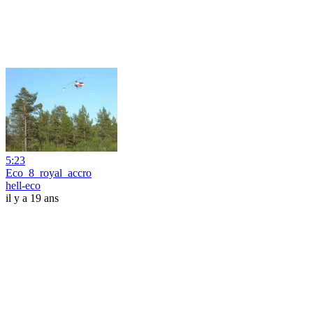
5:23
Eco_8_royal_accro
hell-eco
il y a 19 ans