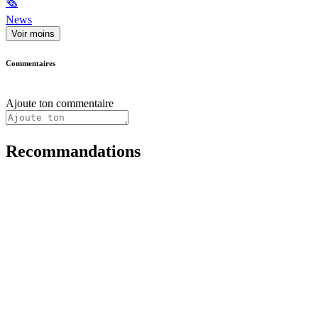
🗞
News
Voir moins
Commentaires
Ajoute ton commentaire
Recommandations