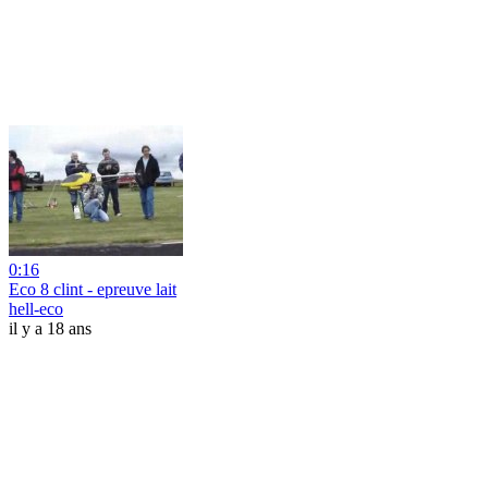
0:16
Eco 8 clint - epreuve lait
hell-eco
il y a 18 ans