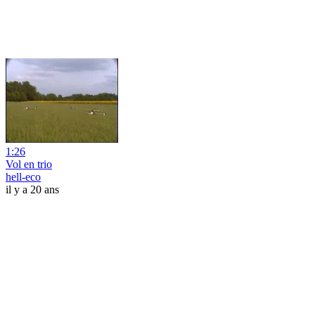
1:26
Vol en trio
hell-eco
il y a 20 ans