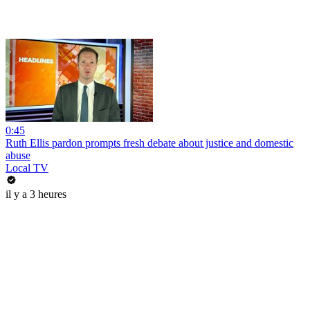
0:45
Ruth Ellis pardon prompts fresh debate about justice and domestic
abuse
Local TV
il y a 3 heures