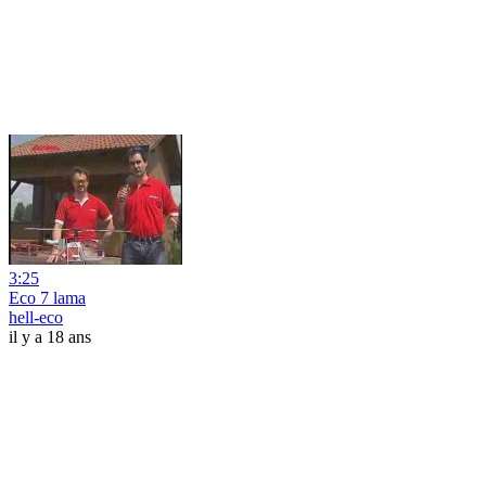
3:25
Eco 7 lama
hell-eco
il y a 18 ans