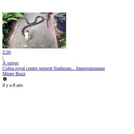
2:26
|
À suivre
Cobra royal contre serpent Sunbeam... Impressionnant
Mister Buzz
il y a 8 ans