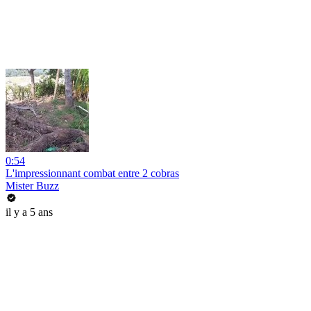
0:54
L'impressionnant combat entre 2 cobras
Mister Buzz
il y a 5 ans