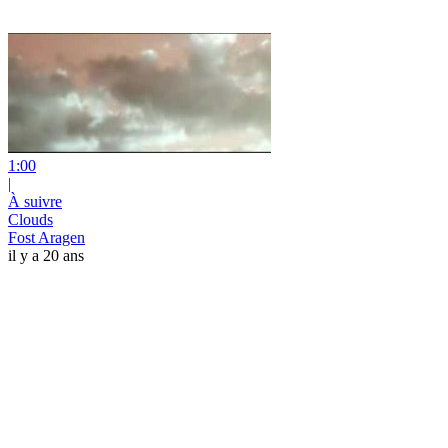
1:00
|
À suivre
Clouds
Fost Aragen
il y a 20 ans