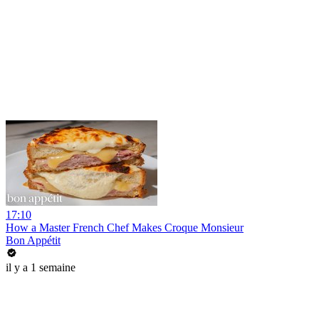
17:10
How a Master French Chef Makes Croque Monsieur
Bon Appétit
il y a 1 semaine