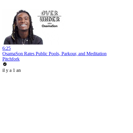
6:25
OsamaSon Rates Public Pools, Parkour, and Meditation
Pitchfork
il y a 1 an