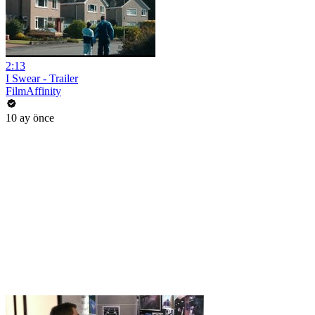
2:13
I Swear - Trailer
FilmAffinity
10 ay önce