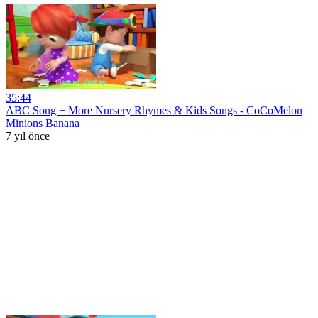
35:44
ABC Song + More Nursery Rhymes & Kids Songs - CoCoMelon
Minions Banana
7 yıl önce