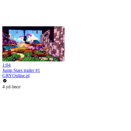
1:04
Jump Stars trailer #1
GRYOnline.pl
4 yıl önce