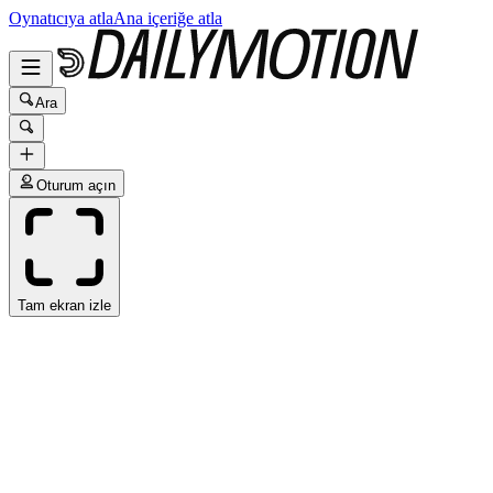
Oynatıcıya atla
Ana içeriğe atla
Ara
Oturum açın
Tam ekran izle