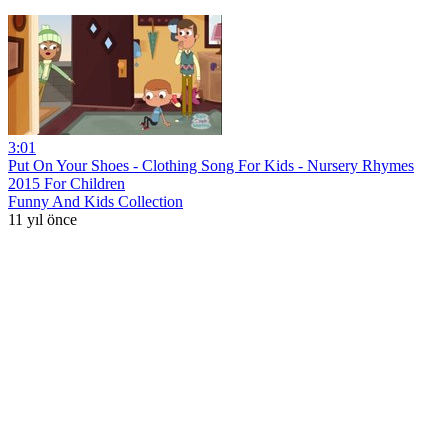
3:01
Put On Your Shoes - Clothing Song For Kids - Nursery Rhymes
2015 For Children
Funny And Kids Collection
11 yıl önce