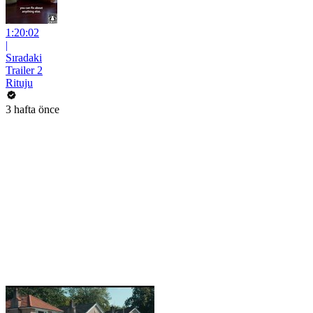
1:20:02
|
Sıradaki
Trailer 2
Rituju
3 hafta önce