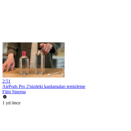
2:51
AirPods Pro 2'nizdeki kaplamaları temizleme
Film Sinema
1 yıl önce