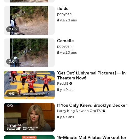
fluide
popyoshi
il y a 20 ans
0:05
Gamelle
popyoshi
il y a 20 ans
0:04
'Get Out' (Universal Pictures) — In
Theaters Now!
Reddit
il y a 9 ans
4:51
If You Only Knew: Brooklyn Decker
Larry King Now on Ora.TV
il y a 7 ans
3:58
15-Minute Mat Pilates Workout for