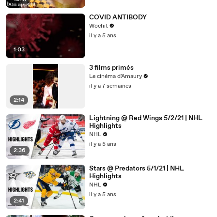
COVID ANTIBODY
Wochit
il y a 5 ans
1:03
3 films primés
Le cinéma d'Amaury
il y a 7 semaines
2:14
Lightning @ Red Wings 5/2/21 | NHL
Highlights
NHL
il y a 5 ans
2:36
Stars @ Predators 5/1/21 | NHL
Highlights
NHL
il y a 5 ans
2:41