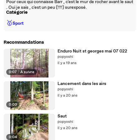
Pour ceux qui connaisse Barr , c'est le mur de rocher avant le saut
. Oui je sais , c'est un peu (!!!!) surexposé.
Catégorie
🥇
Sport
Recommandations
Enduro Nuit st georges mai 07 022
popyoshi
il y a 19 ans
0:07
|
À suivre
Lancement dans les airs
popyoshi
il y a 20 ans
0:03
Saut
popyoshi
il y a 20 ans
0:04