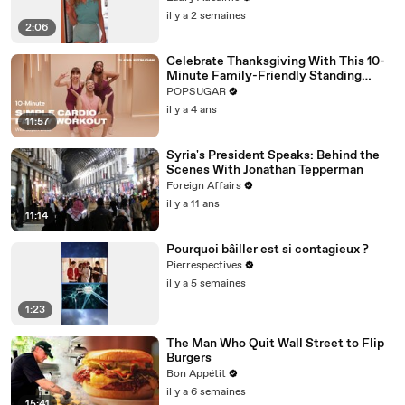
il y a 2 semaines
2:06
Celebrate Thanksgiving With This 10-
Minute Family-Friendly Standing
Cardio Workout
POPSUGAR
il y a 4 ans
11:57
Syria's President Speaks: Behind the
Scenes With Jonathan Tepperman
Foreign Affairs
il y a 11 ans
11:14
Pourquoi bâiller est si contagieux ?
Pierrespectives
il y a 5 semaines
1:23
The Man Who Quit Wall Street to Flip
Burgers
Bon Appétit
il y a 6 semaines
15:41