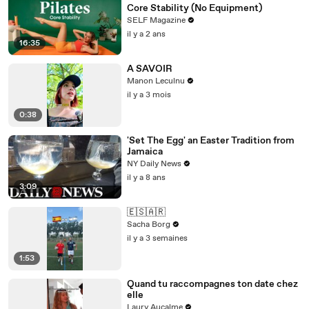
Core Stability (No Equipment)
SELF Magazine
il y a 2 ans
16:35
A SAVOIR
Manon Leculnu
il y a 3 mois
0:38
'Set The Egg' an Easter Tradition from
Jamaica
NY Daily News
il y a 8 ans
3:09
🇪🇸🇦🇷
Sacha Borg
il y a 3 semaines
1:53
Quand tu raccompagnes ton date chez
elle
Laury Aucalme