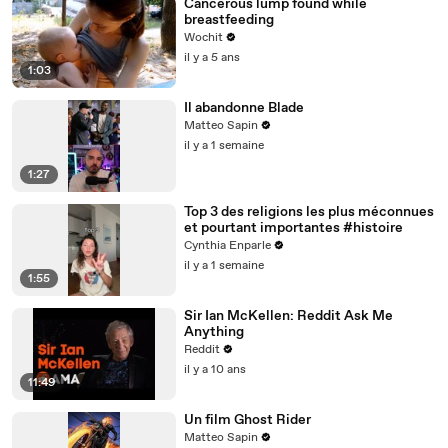
Cancerous lump found while
breastfeeding
Wochit
il y a 5 ans
1:03
Il abandonne Blade
Matteo Sapin
il y a 1 semaine
1:27
Top 3 des religions les plus méconnues
et pourtant importantes #histoire
Cynthia Enparle
il y a 1 semaine
1:55
Sir Ian McKellen: Reddit Ask Me
Anything
Reddit
il y a 10 ans
11:49
Un film Ghost Rider
Matteo Sapin