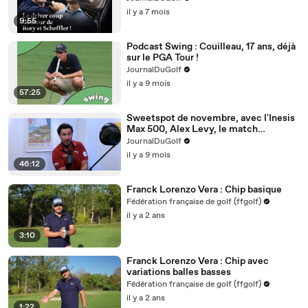
il y a 7 mois
9:55
Podcast Swing : Couilleau, 17 ans, déjà
sur le PGA Tour !
JournalDuGolf
il y a 9 mois
57:25
Sweetspot de novembre, avec l'Inesis
Max 500, Alex Levy, le match
persimon / titane et même la hype des
JournalDuGolf
niveaux à bulle !
il y a 9 mois
46:12
Franck Lorenzo Vera : Chip basique
Fédération française de golf (ffgolf)
il y a 2 ans
3:10
Franck Lorenzo Vera : Chip avec
variations balles basses
Fédération française de golf (ffgolf)
il y a 2 ans
1:22