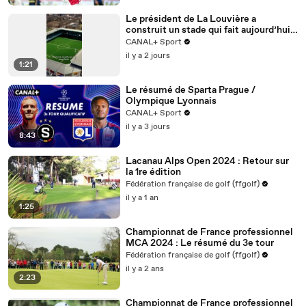
Le président de La Louvière a
construit un stade qui fait aujourd’hui
référence… et qui inspire le FC
CANAL+ Sport
Versailles pour son futur projet 🤝🏟️
il y a 2 jours
1:21
Le résumé de Sparta Prague /
Olympique Lyonnais
CANAL+ Sport
il y a 3 jours
8:43
Lacanau Alps Open 2024 : Retour sur
la 1re édition
Fédération française de golf (ffgolf)
il y a 1 an
1:25
Championnat de France professionnel
MCA 2024 : Le résumé du 3e tour
Fédération française de golf (ffgolf)
il y a 2 ans
2:23
Championnat de France professionnel