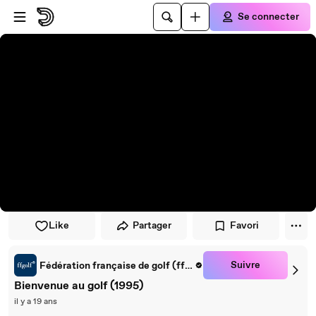
Passer au player
Passer au contenu principal
Se connecter
Like
Partager
Favori
Suivre
Fédération française de golf (ffgolf)
Bienvenue au golf (1995)
il y a 19 ans