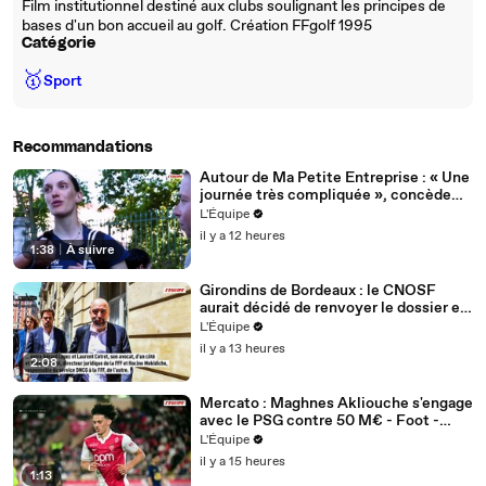
Film institutionnel destiné aux clubs soulignant les principes de
bases d'un bon accueil au golf. Création FFgolf 1995
Catégorie
🥇
Sport
Recommandations
Autour de Ma Petite Entreprise : « Une
journée très compliquée », concède
Océane Mahé après la 6e étape - Tour
L'Équipe
de France femmes avec Zwift - Autour
il y a 12 heures
de Ma Petite Entreprise
1:38
|
À suivre
Girondins de Bordeaux : le CNOSF
aurait décidé de renvoyer le dossier en
appel devant la DNCG - Foot -
L'Équipe
Bordeaux
il y a 13 heures
2:08
Mercato : Maghnes Akliouche s'engage
avec le PSG contre 50 M€ - Foot -
Ligue 1 - Transferts
L'Équipe
il y a 15 heures
1:13