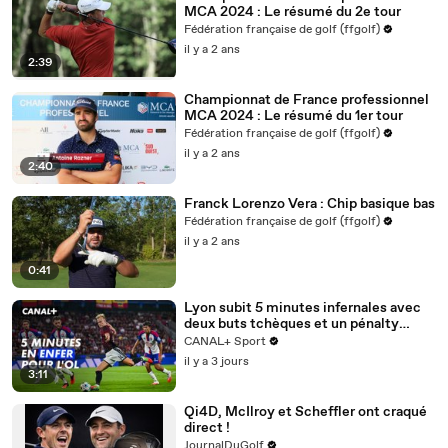
MCA 2024 : Le résumé du 2e tour
Fédération française de golf (ffgolf)
il y a 2 ans
2:39
Championnat de France professionnel
MCA 2024 : Le résumé du 1er tour
Fédération française de golf (ffgolf)
il y a 2 ans
2:40
Franck Lorenzo Vera : Chip basique bas
Fédération française de golf (ffgolf)
il y a 2 ans
0:41
Lyon subit 5 minutes infernales avec
deux buts tchèques et un pénalty
manqué - Ligue des champions 2026-
CANAL+ Sport
2027
il y a 3 jours
3:11
Qi4D, McIlroy et Scheffler ont craqué
direct !
JournalDuGolf