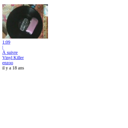
1:09
|
À suivre
Vinyl Killer
enzoo
il y a 18 ans