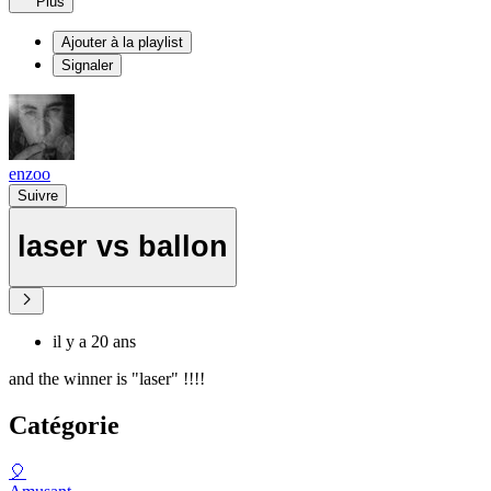
Plus
Ajouter à la playlist
Signaler
enzoo
Suivre
laser vs ballon
il y a 20 ans
and the winner is "laser" !!!!
Catégorie
🎈