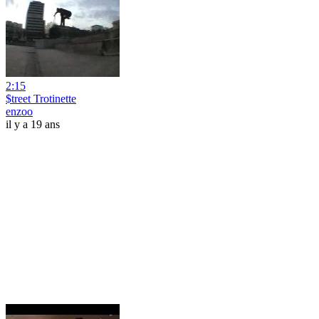
2:15
$treet Trotinette
enzoo
il y a 19 ans