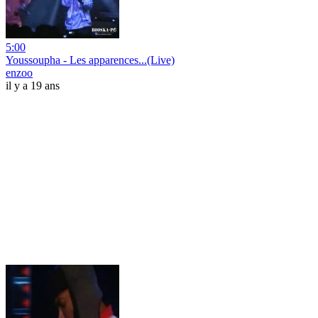
5:00
Youssoupha - Les apparences...(Live)
enzoo
il y a 19 ans