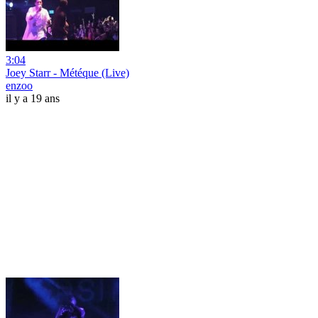
3:04
Joey Starr - Météque (Live)
enzoo
il y a 19 ans