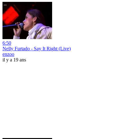
6:50
Nelly Furtado - Say It Right (Live)
enzoo
il y a 19 ans