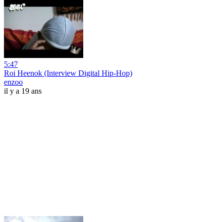
5:47
Roi Heenok (Interview Digital Hip-Hop)
enzoo
il y a 19 ans