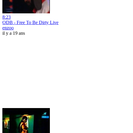
8:23
ODB - Free To Be Dirty Live
enzoo
il y a 19 ans