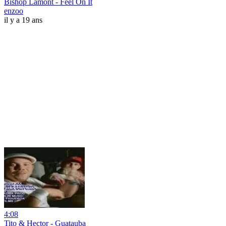
Bishop Lamont - Feel On It
enzoo
il y a 19 ans
4:08
Tito & Hector - Guatauba