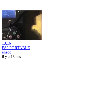
13:16
PS2 PORTABLE
enzoo
il y a 18 ans