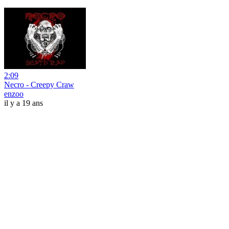
2:09
Necro - Creepy Craw
enzoo
il y a 19 ans