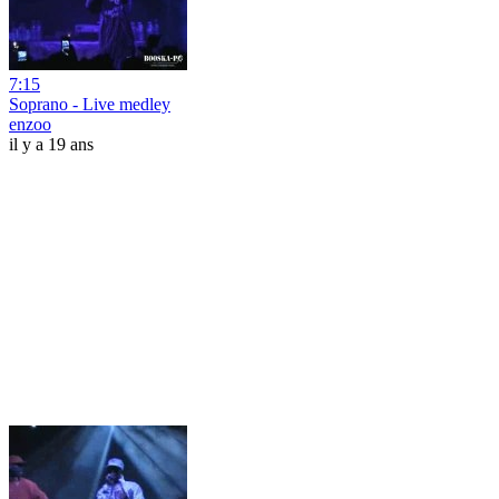
7:15
Soprano - Live medley
enzoo
il y a 19 ans