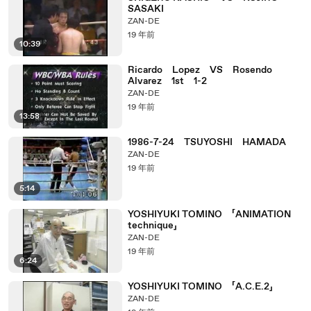
SASAKI
ZAN-DE
19 年前
10:39
Ricardo Lopez VS Rosendo
Alvarez 1st 1-2
ZAN-DE
19 年前
13:58
1986-7-24 TSUYOSHI HAMADA
ZAN-DE
19 年前
5:14
YOSHIYUKI TOMINO 「ANIMATION
technique」
ZAN-DE
19 年前
6:24
YOSHIYUKI TOMINO 「A.C.E.2」
ZAN-DE