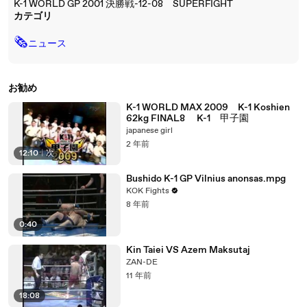
K-1 WORLD GP 2001 決勝戦-12-08 SUPERFIGHT
カテゴリ
🗞
ニュース
お勧め
K-1 WORLD MAX 2009 K-1 Koshien
62kg FINAL8 K-1 甲子園
japanese girl
2 年前
12:10
|
次
Bushido K-1 GP Vilnius anonsas.mpg
KOK Fights
8 年前
0:40
Kin Taiei VS Azem Maksutaj
ZAN-DE
11 年前
18:08