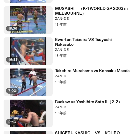
MUSASHI （K-1 WORLD GP 2003 in
MELBOURNE）
ZAN-DE
18 年前
18:36
Ewerton Teixeira VS Tsuyoshi
Nakasako
ZAN-DE
18 年前
16:33
Takehiro Murahama vs Kensaku Maeda
ZAN-DE
18 年前
7:00
Buakaw vs Yoshihiro Sato II（2-2）
ZAN-DE
18 年前
9:43
SHIGERU KASHIO VS KOJIRO