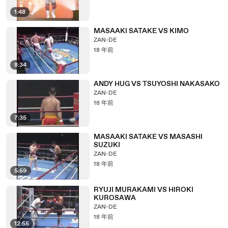
1:48
MASAAKI SATAKE VS KIMO
ZAN-DE
18 年前
8:34
ANDY HUG VS TSUYOSHI NAKASAKO
ZAN-DE
18 年前
7:35
MASAAKI SATAKE VS MASASHI
SUZUKI
ZAN-DE
18 年前
5:59
RYUJI MURAKAMI VS HIROKI
KUROSAWA
ZAN-DE
18 年前
12:55