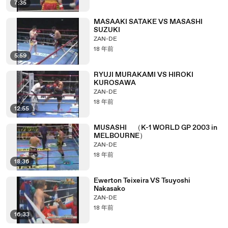
7:35
MASAAKI SATAKE VS MASASHI
SUZUKI
ZAN-DE
18 年前
5:59
RYUJI MURAKAMI VS HIROKI
KUROSAWA
ZAN-DE
18 年前
12:55
MUSASHI （K-1 WORLD GP 2003 in
MELBOURNE）
ZAN-DE
18 年前
18:36
Ewerton Teixeira VS Tsuyoshi
Nakasako
ZAN-DE
18 年前
16:33