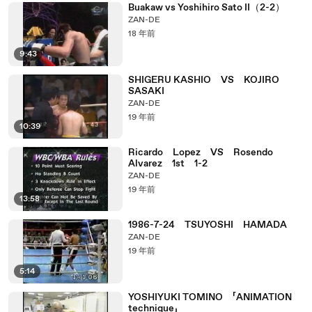
Buakaw vs Yoshihiro Sato II（2-2）
ZAN-DE
18 年前
9:43
SHIGERU KASHIO VS KOJIRO
SASAKI
ZAN-DE
19 年前
10:39
Ricardo Lopez VS Rosendo
Alvarez 1st 1-2
ZAN-DE
19 年前
13:58
1986-7-24 TSUYOSHI HAMADA
ZAN-DE
19 年前
5:14
YOSHIYUKI TOMINO 「ANIMATION
technique」