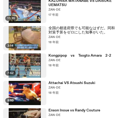
KAZUHISA WATANABE VS DAISUKE
UEMATSU
ZAN-DE
17 年前
13:35
全国の都道府県でも可能なはずだ。同和
対策予算をゼロにした知事がいた。
ZAN-DE
18 年前
3:14
Kongpipop vs Tsogto Amara 2-2
ZAN-DE
18 年前
7:52
Attachai VS Atsushi Suzuki
ZAN-DE
18 年前
8:10
Enson Inoue vs Randy Couture
ZAN-DE