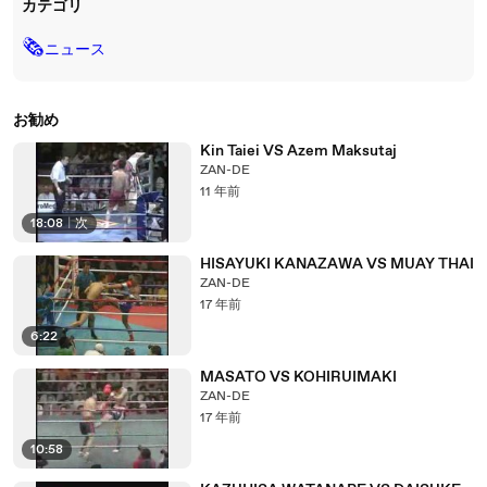
カテゴリ
🗞
ニュース
お勧め
Kin Taiei VS Azem Maksutaj
ZAN-DE
11 年前
18:08
|
次
HISAYUKI KANAZAWA VS MUAY THAI
ZAN-DE
17 年前
6:22
MASATO VS KOHIRUIMAKI
ZAN-DE
17 年前
10:58