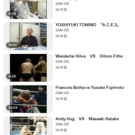
ZAN-DE
19 年前
6:24
YOSHIYUKI TOMINO 「A.C.E.2」
ZAN-DE
19 年前
18:47
Wanderlei Silva VS Dilson Filho
ZAN-DE
19 年前
4:36
Francois Botha vs Yusuke Fujimoto
ZAN-DE
19 年前
15:04
Andy Hug VS Masaaki Satake
ZAN-DE
19 年前