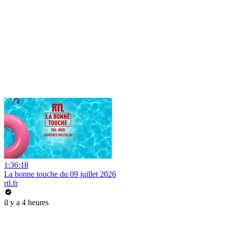
1:36:18
La bonne touche du 09 juillet 2026
rtl.fr
il y a 4 heures