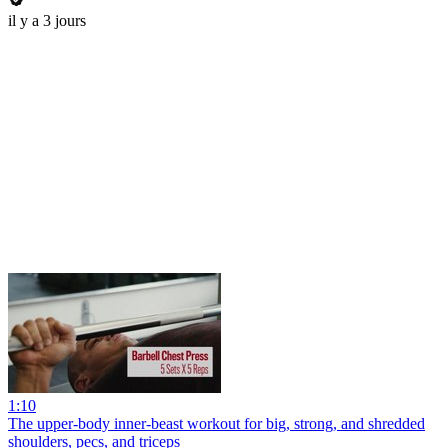
il y a 3 jours
1:10
The upper-body inner-beast workout for big, strong, and shredded
shoulders, pecs, and triceps