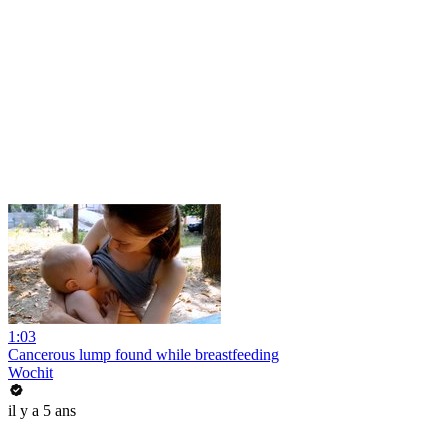
1:03
Cancerous lump found while breastfeeding
Wochit
il y a 5 ans