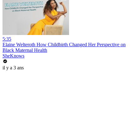
5:35
Elaine Welteroth How Childbirth Changed Her Perspective on
Black Maternal Health
SheKnows
il y a 3 ans