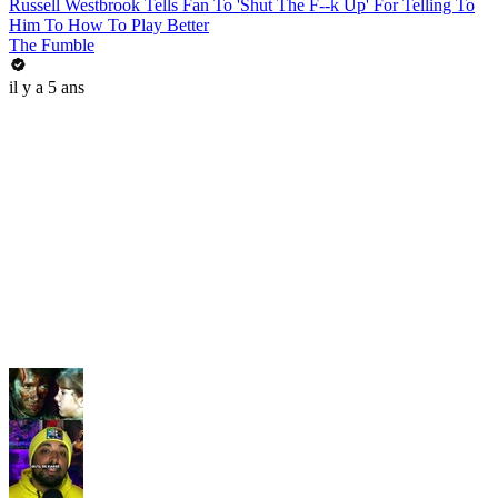
Russell Westbrook Tells Fan To 'Shut The F--k Up' For Telling To
Him To How To Play Better
The Fumble
il y a 5 ans