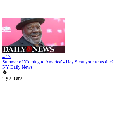
4:13
Summer of 'Coming to America' - Hey Stew your rents due?
NY Daily News
il y a 8 ans