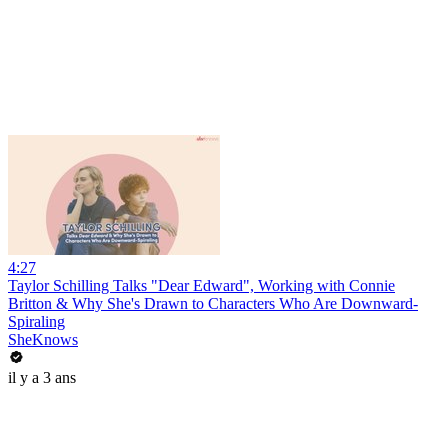
4:27
Taylor Schilling Talks "Dear Edward", Working with Connie
Britton & Why She's Drawn to Characters Who Are Downward-
Spiraling
SheKnows
il y a 3 ans