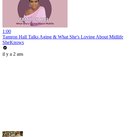
1:00
Tamron Hall Talks Aging & What She's Loving About Midlife
SheKnows
il y a 2 ans