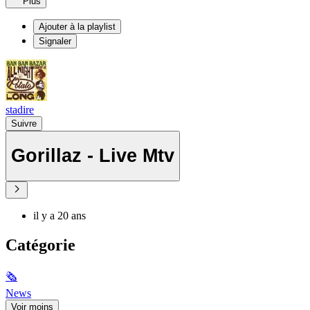
Plus
Ajouter à la playlist
Signaler
stadire
Suivre
Gorillaz - Live Mtv
il y a 20 ans
Catégorie
🗞
News
Voir moins