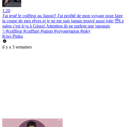
1:20
J'ai testé le coiffeur au Japon!! J'ai profité de mon voyage pour faire
la coupe de mes rêves et je ne me suis jamais trouvé aussi jolie 🥹Le
salon c'est ii+u à Ginza! Attention ils ne parlent que japonais
✨#coiffeur #coiffure #japon #voyagejapon #toky
Kiwi Pinku
il y a 3 semaines