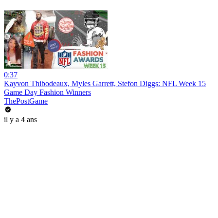
0:37
Kayvon Thibodeaux, Myles Garrett, Stefon Diggs: NFL Week 15
Game Day Fashion Winners
ThePostGame
il y a 4 ans