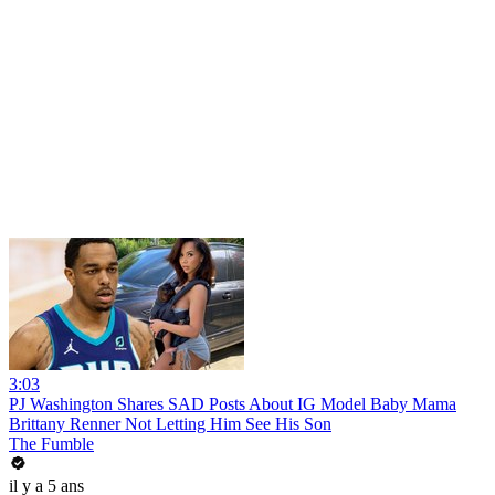
3:03
PJ Washington Shares SAD Posts About IG Model Baby Mama
Brittany Renner Not Letting Him See His Son
The Fumble
il y a 5 ans