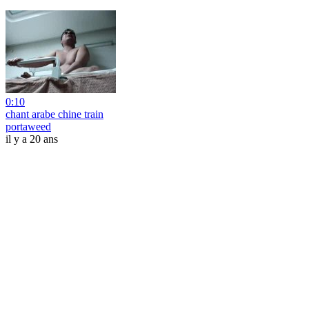
0:10
chant arabe chine train
portaweed
il y a 20 ans