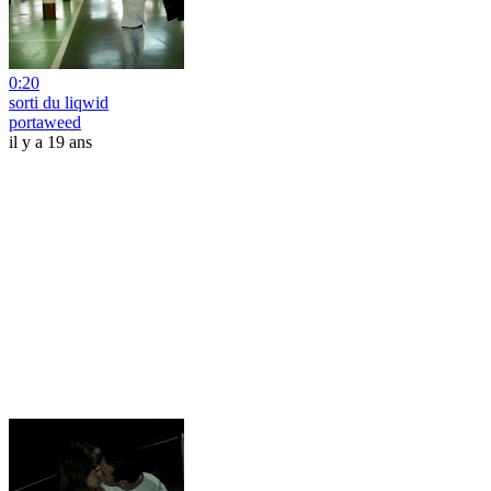
0:20
sorti du liqwid
portaweed
il y a 19 ans