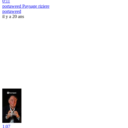
0:11
portaweed Paysage riziere
portaweed
il y a 20 ans
1:07