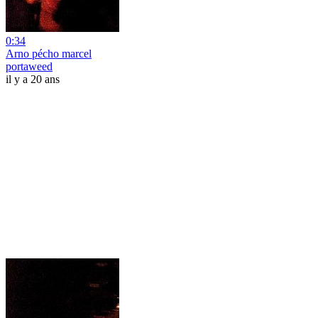
0:34
Arno pécho marcel
portaweed
il y a 20 ans