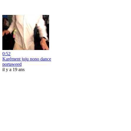
0:52
Karément juju nono dance
portaweed
il y a 19 ans