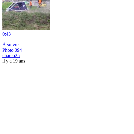
0:43
|
À suivre
Photo 094
charco25
il y a 19 ans