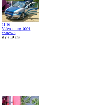
11:16
Video tuning_0001
charco25
il y a 19 ans