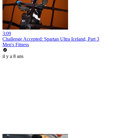
3:09
Challenge Accepted: Spartan Ultra Iceland, Part 3
Men's Fitness
il y a 8 ans