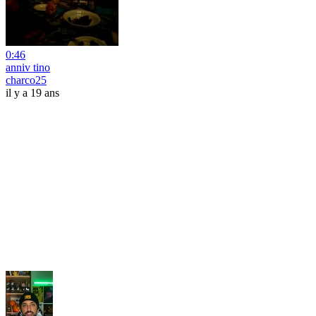
0:46
anniv tino
charco25
il y a 19 ans