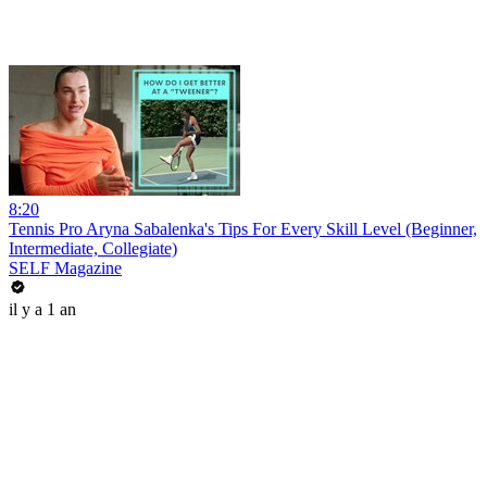
8:20
Tennis Pro Aryna Sabalenka's Tips For Every Skill Level (Beginner,
Intermediate, Collegiate)
SELF Magazine
il y a 1 an