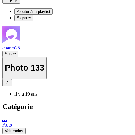
Plus
Ajouter à la playlist
Signaler
charco25
Suivre
Photo 133
il y a 19 ans
Catégorie
🚗
Auto
Voir moins