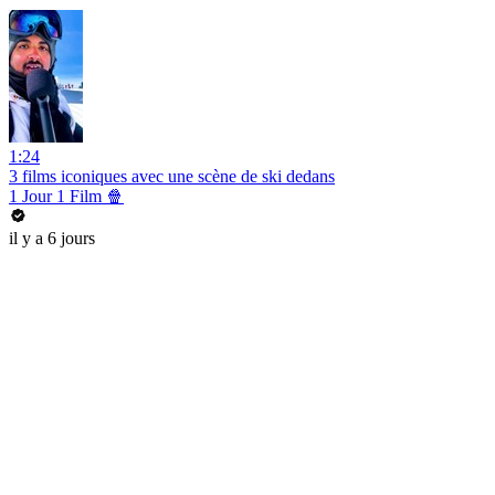
1:24
3 films iconiques avec une scène de ski dedans
1 Jour 1 Film 🍿
il y a 6 jours