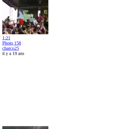
1:21
Photo 158
charco25
il y a 19 ans