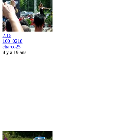
2:16
100_0218
charco25
il y a 19 ans