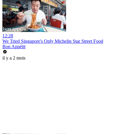
12:28
We Tried Singapore's Only Michelin Star Street Food
Bon Appétit
il y a 2 mois