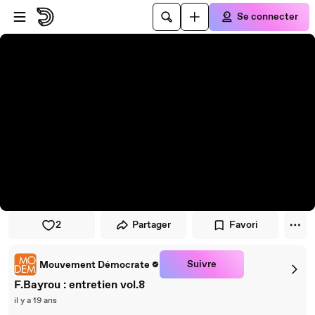
Passer au player
Passer au contenu principal
Se connecter
2
Partager
Favori
Suivre
Mouvement Démocrate
F.Bayrou : entretien vol.8
il y a 19 ans