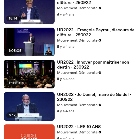
clôture - 250922
Mouvement Démocrate
il y a 4 ans
15:14
UR2022 - François Bayrou, discours de
clôture - 250922
Mouvement Démocrate
il y a 4 ans
1:08:05
UR2022 : Innover pour maîtriser son
destin - 230922
Mouvement Démocrate
il y a 4 ans
1:11:50
UR2022 - Jo Daniel, maire de Guidel -
230922
Mouvement Démocrate
il y a 4 ans
6:17
UR2022 - LES 10 ANS
Mouvement Démocrate
il y a 4 ans