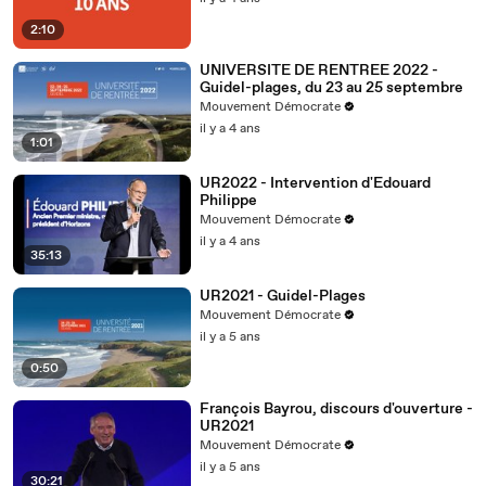
2:10
UNIVERSITE DE RENTREE 2022 -
Guidel-plages, du 23 au 25 septembre
Mouvement Démocrate
il y a 4 ans
1:01
UR2022 - Intervention d'Edouard
Philippe
Mouvement Démocrate
il y a 4 ans
35:13
UR2021 - Guidel-Plages
Mouvement Démocrate
il y a 5 ans
0:50
François Bayrou, discours d'ouverture -
UR2021
Mouvement Démocrate
il y a 5 ans
30:21