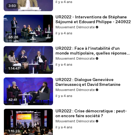
il y a 4 ans
3:50
UR2022 - Interventions de Stéphane
Séjourné et Edouard Philippe - 240922
Mouvement Démocrate
il y a 4 ans
56:26
UR2022 : Face à l’instabilité d’un
monde multipolaire, quelles réponses
européennes ?
Mouvement Démocrate
il y a 4 ans
1:14:47
UR2022 : Dialogue Geneviève
Darrieussecq et David Smetanine
Mouvement Démocrate
il y a 4 ans
42:41
UR2022 : Crise démocratique : peut-
on encore faire société ?
Mouvement Démocrate
il y a 4 ans
1:15:23