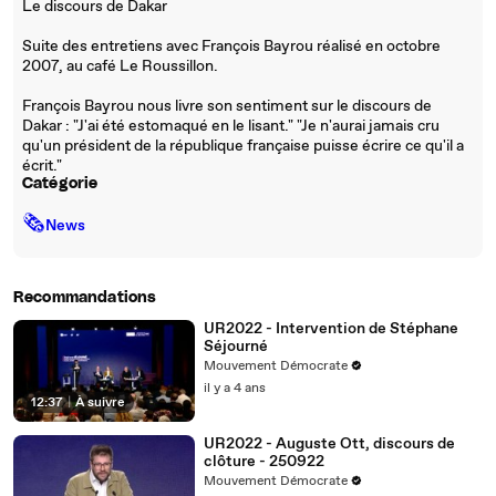
Le discours de Dakar
Suite des entretiens avec François Bayrou réalisé en octobre
2007, au café Le Roussillon.
François Bayrou nous livre son sentiment sur le discours de
Dakar : "J'ai été estomaqué en le lisant." "Je n'aurai jamais cru
qu'un président de la république française puisse écrire ce qu'il a
écrit."
Catégorie
🗞
News
Recommandations
UR2022 - Intervention de Stéphane
Séjourné
Mouvement Démocrate
il y a 4 ans
12:37
|
À suivre
UR2022 - Auguste Ott, discours de
clôture - 250922
Mouvement Démocrate