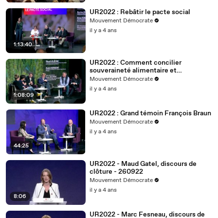
UR2022 : Rebâtir le pacte social
Mouvement Démocrate
il y a 4 ans
1:13:40
UR2022 : Comment concilier
souveraineté alimentaire et
changement climatique ?
Mouvement Démocrate
il y a 4 ans
1:08:09
UR2022 : Grand témoin François Braun
Mouvement Démocrate
il y a 4 ans
44:25
UR2022 - Maud Gatel, discours de
clôture - 260922
Mouvement Démocrate
il y a 4 ans
8:06
UR2022 - Marc Fesneau, discours de