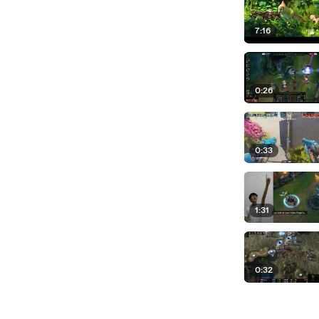
7:16
0:26
0:33
1:31
0:32