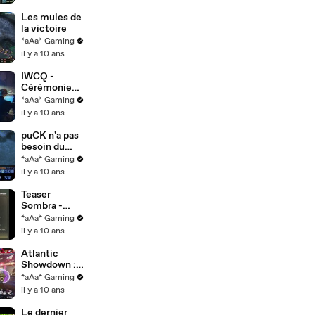
Les mules de
la victoire
*aAa* Gaming
il y a 10 ans
IWCQ -
Cérémonie
d'ouverture
*aAa* Gaming
il y a 10 ans
puCK n'a pas
besoin du
blink -
*aAa* Gaming
StarCraft II
il y a 10 ans
Teaser
Sombra -
Overwatch
*aAa* Gaming
il y a 10 ans
Atlantic
Showdown :
La quadra
*aAa* Gaming
d'aKm
il y a 10 ans
Le dernier