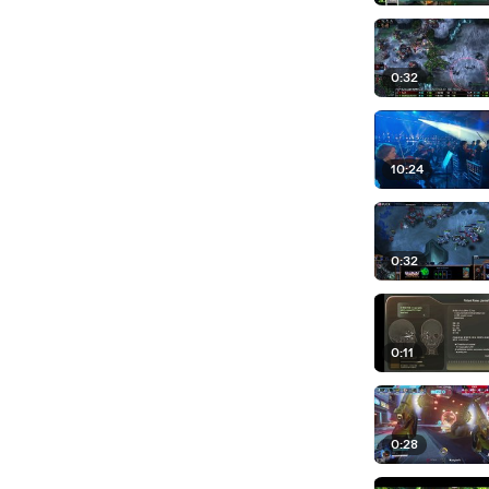
0:32
10:24
0:32
0:11
0:28