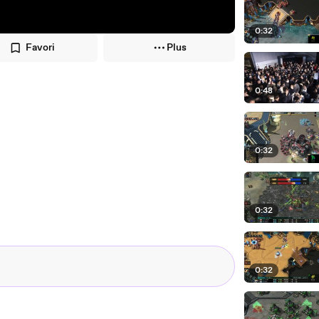
0:32
Favori
Plus
0:48
0:32
0:32
0:32