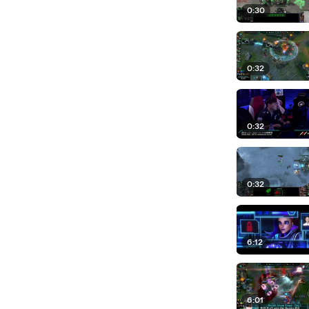
0:30
0:32
0:32
0:32
6:12
6:01