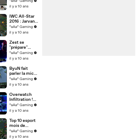
d'INnoVation -
*aAa* Gaming
StarCraft II
il y a 10 ans
IWC All-Star
2016 : Jarvan
IV vs Yasuo -
*aAa* Gaming
League of
il y a 10 ans
Legends
Zest se
"prépare"
avant sa finale
*aAa* Gaming
- HSC XIV -
il y a 10 ans
StarCraft II
ByuN fait
parler la micro
médivac -
*aAa* Gaming
StarCraft II
il y a 10 ans
Overwatch
Infiltration !
Sombra arrive
*aAa* Gaming
il y a 10 ans
Top 10 esport
mois de
septembre
*aAa* Gaming
il y a 10 ans