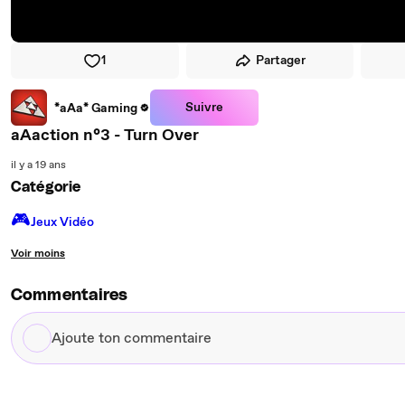
1
Partager
Suivre
*aAa* Gaming
aAaction n°3 - Turn Over
il y a 19 ans
Catégorie
🎮️
Jeux Vidéo
Voir moins
Commentaires
Ajoute
ton
commentaire