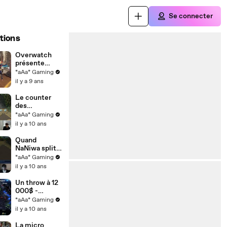
Se connecter
tions
Overwatch
présente
Insurrection
*aAa* Gaming
il y a 9 ans
Le counter
des
Broodlords
*aAa* Gaming
selon
il y a 10 ans
Patience -
StarCraft II
Quand
NaNiwa split
ses adeptes -
*aAa* Gaming
StarCraft II
il y a 10 ans
Un throw à 12
000$ -
StarCraft II
*aAa* Gaming
il y a 10 ans
La micro