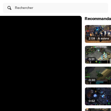
Rechercher
Recommanda
2:09
|
À suivre
0:31
0:30
0:52