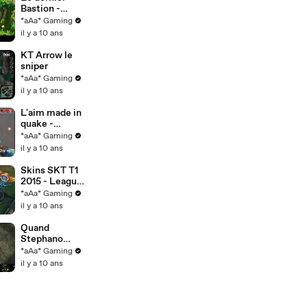
Bastion -
Overwatch
*aAa* Gaming
il y a 10 ans
KT Arrow le
sniper
*aAa* Gaming
il y a 10 ans
L'aim made in
quake -
Overwatch
*aAa* Gaming
il y a 10 ans
Skins SKT T1
2015 - League
of Legends
*aAa* Gaming
il y a 10 ans
Quand
Stephano
roule sur herO
*aAa* Gaming
- SHOUTcraft
il y a 10 ans
Kings