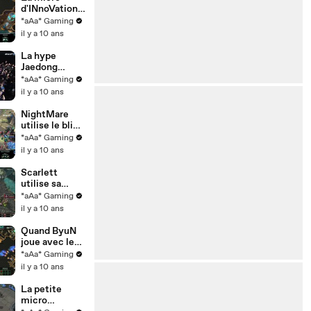
d'INnoVation
parle encore -
*aAa* Gaming
StarCraft II
il y a 10 ans
La hype
Jaedong
contre Stork -
*aAa* Gaming
Brood War
il y a 10 ans
NightMare
utilise le blink
du DT -
*aAa* Gaming
StarCraft II
il y a 10 ans
Scarlett
utilise sa
couveuse
*aAa* Gaming
pour défendre
il y a 10 ans
- StarCraft II
Quand ByuN
joue avec le
Brésil -
*aAa* Gaming
StarCraft II
il y a 10 ans
La petite
micro