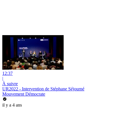
12:37
|
À suivre
UR2022 - Intervention de Stéphane Séjourné
Mouvement Démocrate
il y a 4 ans