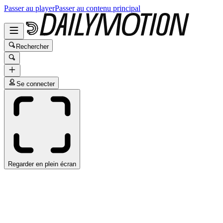
Passer au player
Passer au contenu principal
Rechercher
Se connecter
Regarder en plein écran