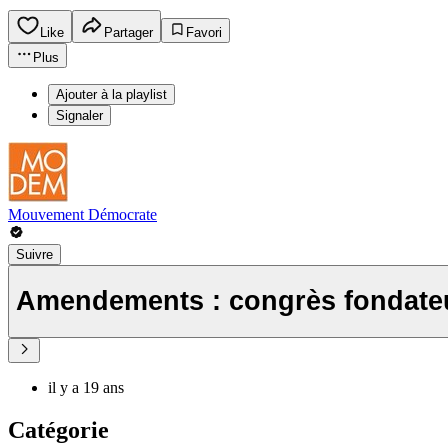
Like
Partager
Favori
Plus
Ajouter à la playlist
Signaler
Mouvement Démocrate
Suivre
Amendements : congrès fondat
il y a 19 ans
Catégorie