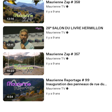
Maurienne Zap # 358
Maurienne TV
il y a 9 ans
13:14
28° SALON DU LIVRE HERMILLON
Maurienne TV
il y a 9 ans
12:11
Maurienne Zap # 357
Maurienne TV
il y a 9 ans
15:22
Maurienne Reportage # 99
Inauguration des panneaux de rue du
village d'Albanne
Maurienne TV
il y a 9 ans
4:54