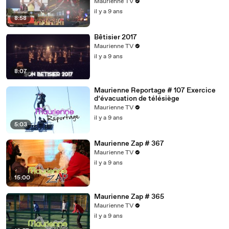
Maurienne TV
il y a 9 ans
8:58
Bêtisier 2017
Maurienne TV
il y a 9 ans
8:07
Maurienne Reportage # 107 Exercice
d’évacuation de télésiège
Maurienne TV
il y a 9 ans
5:03
Maurienne Zap # 367
Maurienne TV
il y a 9 ans
15:00
Maurienne Zap # 365
Maurienne TV
il y a 9 ans