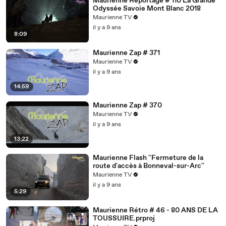
Maurienne Reportage # 110 La Grande
Odyssée Savoie Mont Blanc 2018
Maurienne TV
il y a 9 ans
8:09
Maurienne Zap # 371
Maurienne TV
il y a 9 ans
14:59
Maurienne Zap # 370
Maurienne TV
il y a 9 ans
13:22
Maurienne Flash ''Fermeture de la
route d'accès à Bonneval-sur-Arc''
Maurienne TV
il y a 9 ans
5:29
Maurienne Rétro # 46 - 80 ANS DE LA
TOUSSUIRE.prproj