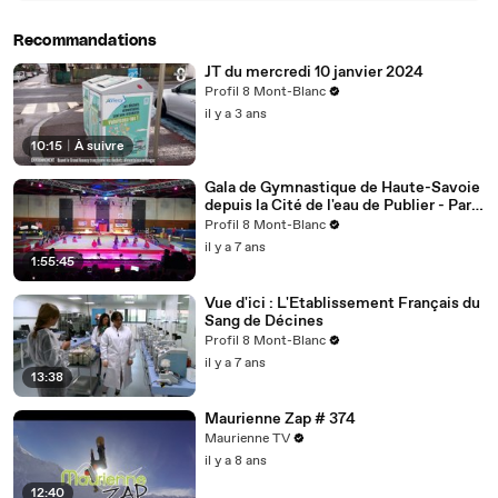
Recommandations
JT du mercredi 10 janvier 2024
Profil 8 Mont-Blanc
il y a 3 ans
10:15
|
À suivre
Gala de Gymnastique de Haute-Savoie
depuis la Cité de l'eau de Publier - Part
1
Profil 8 Mont-Blanc
il y a 7 ans
1:55:45
Vue d'ici : L'Etablissement Français du
Sang de Décines
Profil 8 Mont-Blanc
il y a 7 ans
13:38
Maurienne Zap # 374
Maurienne TV
il y a 8 ans
12:40