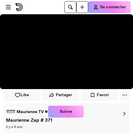
Passer au player
Passer au contenu principal
Se connecter
Like
Partager
Favori
Suivre
Maurienne TV
Maurienne Zap # 371
il y a 9 ans