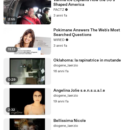
Vanilla Ice Explains How the 90’s
Shaped America
FACTZ
3 anni fa
2:55
Pokimane Answers The Web's Most
Searched Questions
WIRED
3 anni fa
11:13
Oklahoma: la rapinatrice in mutande
diogene_laerzio
16 anni fa
0:29
Angelina Jolie s.e.n.s.u.a.l.e
diogene_laerzio
19 anni fa
2:32
Bellissima Nicole
diogene_laerzio