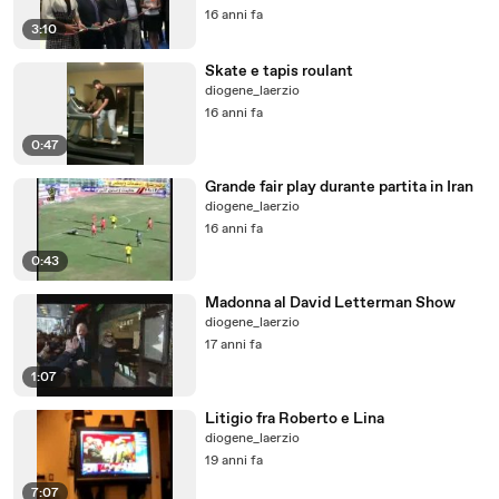
16 anni fa
3:10
Skate e tapis roulant
diogene_laerzio
16 anni fa
0:47
Grande fair play durante partita in Iran
diogene_laerzio
16 anni fa
0:43
Madonna al David Letterman Show
diogene_laerzio
17 anni fa
1:07
Litigio fra Roberto e Lina
diogene_laerzio
19 anni fa
7:07