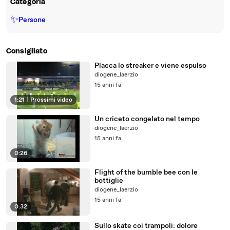
Categoria
✨
Persone
Consigliato
Placca lo streaker e viene espulso
diogene_laerzio
15 anni fa
1:21
|
Prossimi video
Un criceto congelato nel tempo
diogene_laerzio
15 anni fa
0:26
Flight of the bumble bee con le
bottiglie
diogene_laerzio
15 anni fa
0:32
Sullo skate coi trampoli: dolore