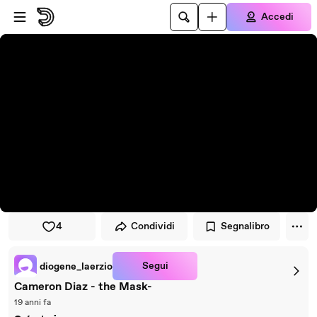
Vai al lettore
Passa al contenuto principale
Accedi
4
Condividi
Segnalibro
Segui
diogene_laerzio
Cameron Diaz - the Mask-
19 anni fa