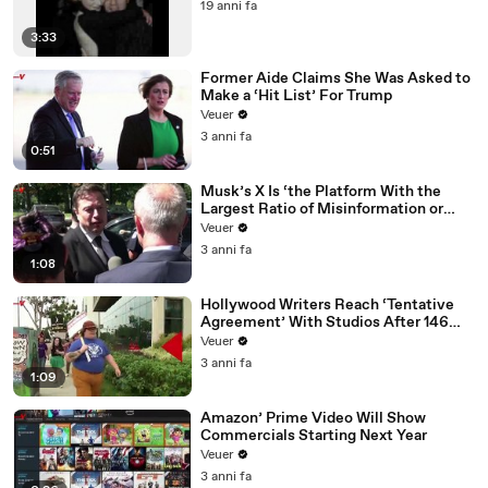
19 anni fa
3:33
Former Aide Claims She Was Asked to
Make a ‘Hit List’ For Trump
Veuer
3 anni fa
0:51
Musk’s X Is ‘the Platform With the
Largest Ratio of Misinformation or
Disinformation’ Amongst All Social
Veuer
Media Platforms
3 anni fa
1:08
Hollywood Writers Reach ‘Tentative
Agreement’ With Studios After 146
Day Strike
Veuer
3 anni fa
1:09
Amazon’ Prime Video Will Show
Commercials Starting Next Year
Veuer
3 anni fa