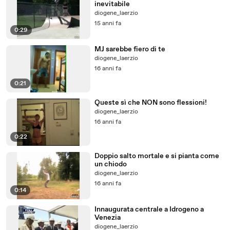
inevitabile
diogene_laerzio
15 anni fa
0:29
MJ sarebbe fiero di te
diogene_laerzio
16 anni fa
0:21
Queste sì che NON sono flessioni!
diogene_laerzio
16 anni fa
0:22
Doppio salto mortale e si pianta come
un chiodo
diogene_laerzio
16 anni fa
0:14
Innaugurata centrale a Idrogeno a
Venezia
diogene_laerzio