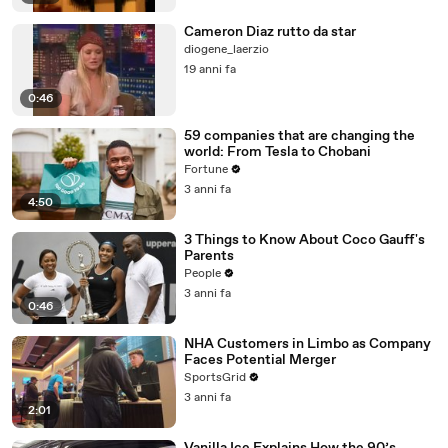
Cameron Diaz rutto da star
diogene_laerzio
19 anni fa
0:46
59 companies that are changing the
world: From Tesla to Chobani
Fortune
3 anni fa
4:50
3 Things to Know About Coco Gauff's
Parents
People
3 anni fa
0:46
NHA Customers in Limbo as Company
Faces Potential Merger
SportsGrid
3 anni fa
2:01