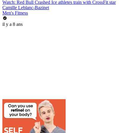
Watch: Red Bull Crashed Ice athletes train with CrossFit star
Camille Leblanc-Bazinet
Men's Fitness
il y a 8 ans