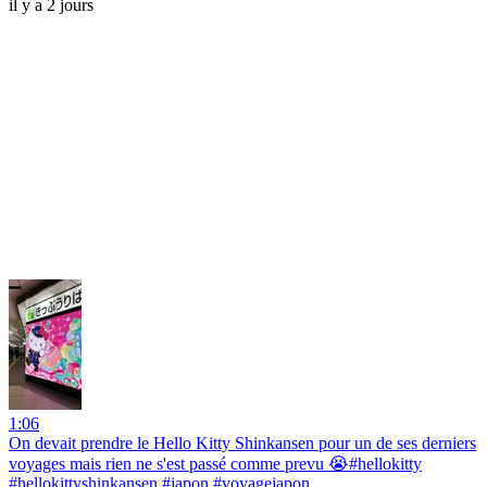
il y a 2 jours
1:06
On devait prendre le Hello Kitty Shinkansen pour un de ses derniers
voyages mais rien ne s'est passé comme prevu 😭#hellokitty
#hellokittyshinkansen #japon #voyagejapon