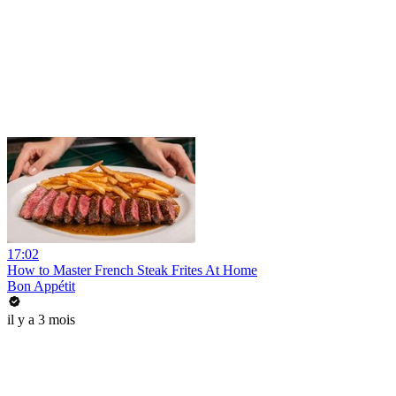
17:02
How to Master French Steak Frites At Home
Bon Appétit
il y a 3 mois