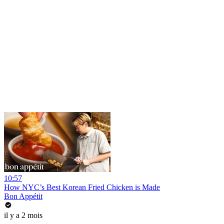
10:57
How NYC’s Best Korean Fried Chicken is Made
Bon Appétit
il y a 2 mois