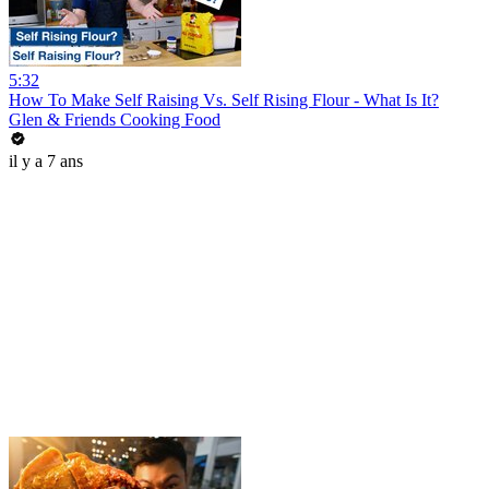
5:32
How To Make Self Raising Vs. Self Rising Flour - What Is It?
Glen & Friends Cooking Food
il y a 7 ans