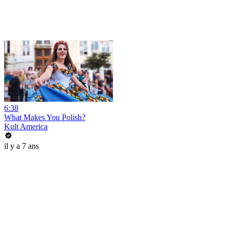
6:38
What Makes You Polish?
Kult America
il y a 7 ans