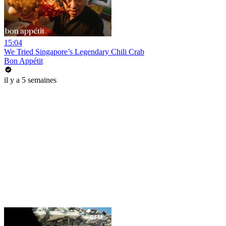
15:04
We Tried Singapore’s Legendary Chili Crab
Bon Appétit
il y a 5 semaines