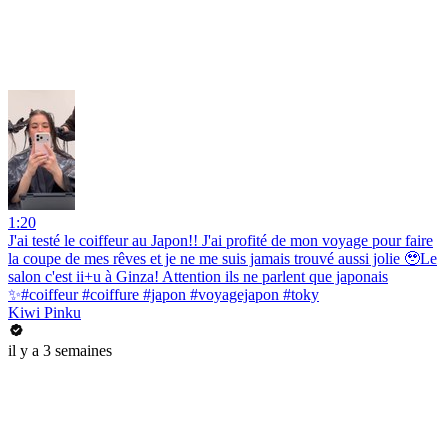
1:20
J'ai testé le coiffeur au Japon!! J'ai profité de mon voyage pour faire
la coupe de mes rêves et je ne me suis jamais trouvé aussi jolie 🥹Le
salon c'est ii+u à Ginza! Attention ils ne parlent que japonais
✨#coiffeur #coiffure #japon #voyagejapon #toky
Kiwi Pinku
il y a 3 semaines