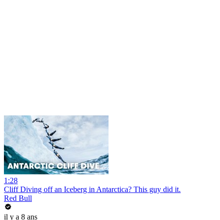
1:28
Cliff Diving off an Iceberg in Antarctica? This guy did it.
Red Bull
il y a 8 ans