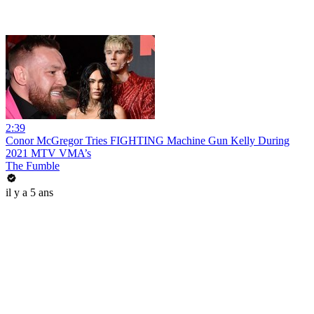
2:39
Conor McGregor Tries FIGHTING Machine Gun Kelly During
2021 MTV VMA’s
The Fumble
il y a 5 ans