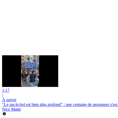
1:17
|
À suivre
"Le ras-le-bol est bien plus profond" : une centaine de personnes s'es
Nice Matin