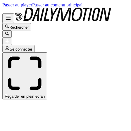
Passer au player
Passer au contenu principal
Rechercher
Se connecter
Regarder en plein écran