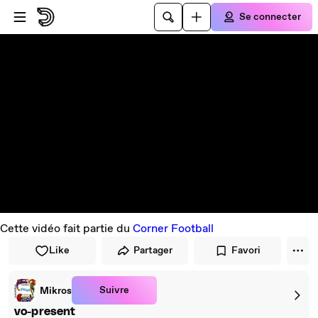
Passer au player
Passer au contenu principal
Se connecter
Cette vidéo fait partie du
Corner Football
Like
Partager
Favori
Suivre
Mikros
vo-present