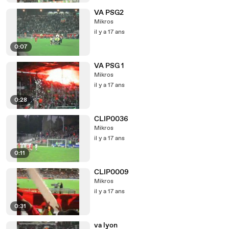
VA PSG2
Mikros
il y a 17 ans
0:07
VA PSG 1
Mikros
il y a 17 ans
0:28
CLIP0036
Mikros
il y a 17 ans
0:11
CLIP0009
Mikros
il y a 17 ans
0:31
va lyon