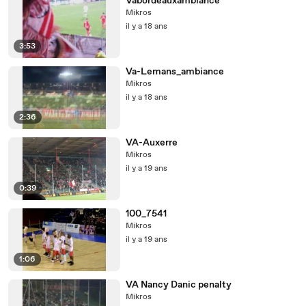
Vabordeauxambiance
Mikros
il y a 18 ans
3:53
Va-Lemans_ambiance
Mikros
il y a 18 ans
2:36
VA-Auxerre
Mikros
il y a 19 ans
0:39
100_7541
Mikros
il y a 19 ans
1:06
VA Nancy Danic penalty
Mikros