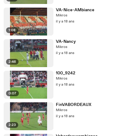
VA-Nice-AMbiance
Mikros
il y a 18 ans
1:08
VA-Nancy
Mikros
il y a 18 ans
2:46
100_9242
Mikros
il y a 18 ans
0:07
FinVABORDEAUX
Mikros
il y a 18 ans
2:23