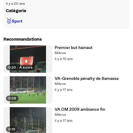
il y a 20 ans
Catégorie
🥇
Sport
Recommandations
Premier but hainaut
Mikros
il y a 15 ans
0:20
|
À suivre
VA-Grenoble pénalty de Samassa
Mikros
il y a 17 ans
0:08
VA OM 2009 ambiance fin
Mikros
il y a 17 ans
0:18