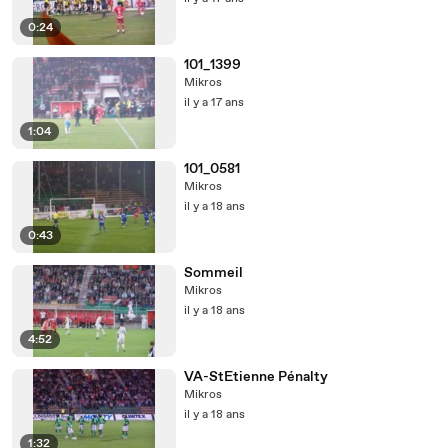
0:24
101_1399
Mikros
il y a 17 ans
1:04
101_0581
Mikros
il y a 18 ans
0:43
Sommeil
Mikros
il y a 18 ans
4:52
VA-StEtienne Pénalty
Mikros
il y a 18 ans
1:32