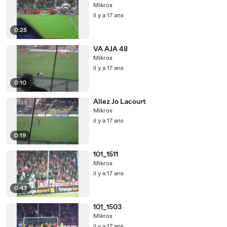
Mikros
il y a 17 ans
0:25
VA AJA 48
Mikros
il y a 17 ans
0:10
Allez Jo Lacourt
Mikros
il y a 17 ans
0:19
101_1511
Mikros
il y a 17 ans
0:43
101_1503
Mikros
il y a 17 ans