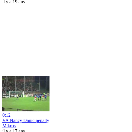
il y a 19 ans
0:12
VA Nancy Danic penalty
Mikros
il y a 17 ans