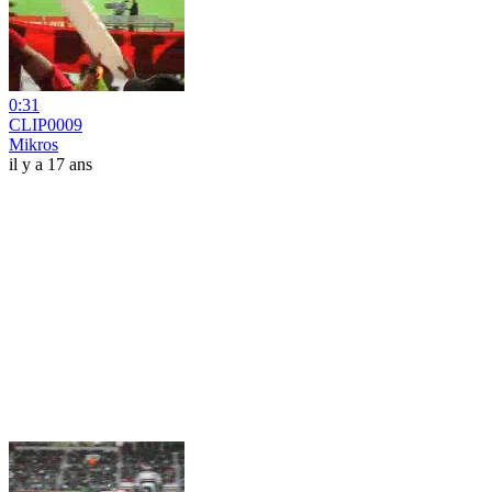
0:31
CLIP0009
Mikros
il y a 17 ans