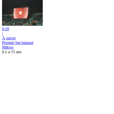
0:20
|
À suivre
Premier but hainaut
Mikros
il y a 15 ans