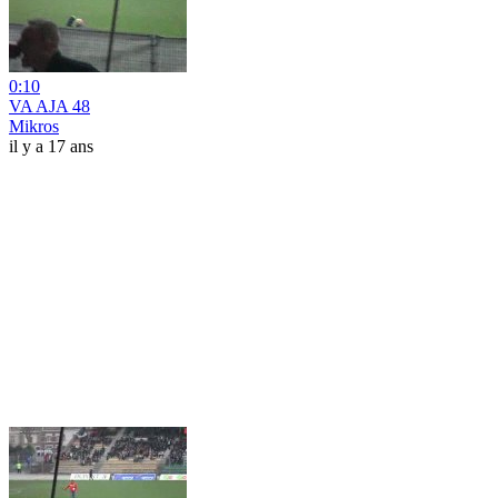
0:10
VA AJA 48
Mikros
il y a 17 ans