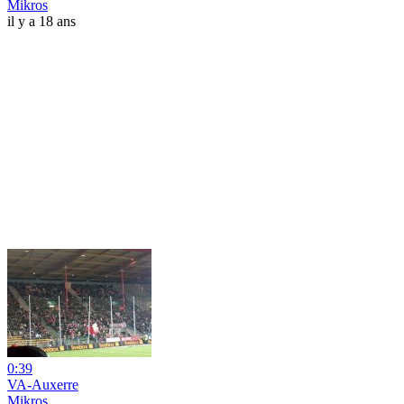
Mikros
il y a 18 ans
0:39
VA-Auxerre
Mikros