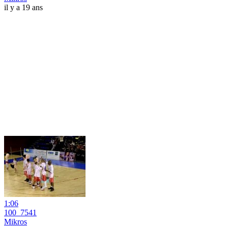
il y a 19 ans
1:06
100_7541
Mikros