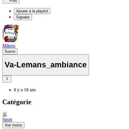
Plus
Ajouter à la playlist
Signaler
Mikros
Suivre
Va-Lemans_ambiance
il y a 18 ans
Catégorie
🥇
Sport
Voir moins