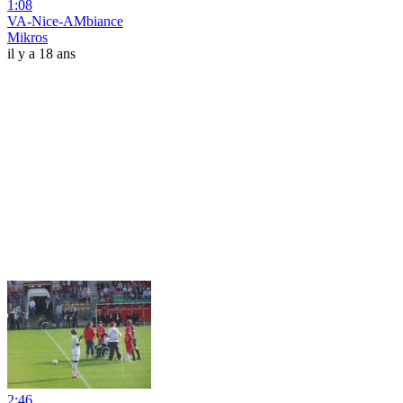
1:08
VA-Nice-AMbiance
Mikros
il y a 18 ans
2:46