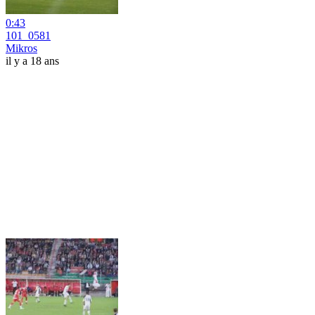
0:43
101_0581
Mikros
il y a 18 ans