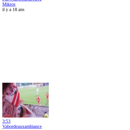
Mikros
il y a 18 ans
3:53
Vabordeauxambiance