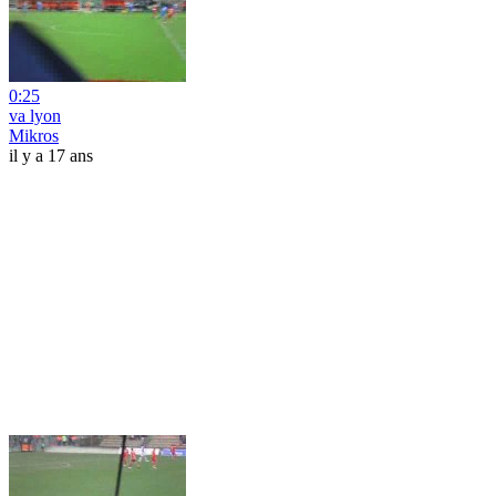
0:25
va lyon
Mikros
il y a 17 ans