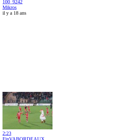
100_9242
Mikros
il y a 18 ans
2:23
FinVABORDEAUX