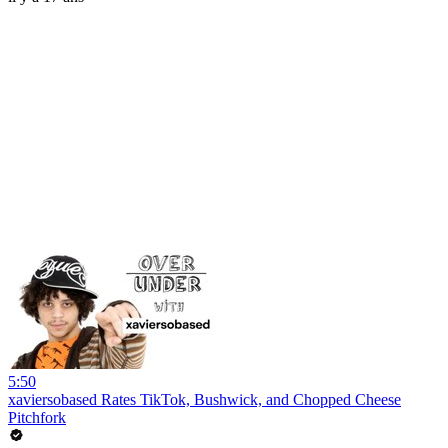
5:50
xaviersobased Rates TikTok, Bushwick, and Chopped Cheese
Pitchfork