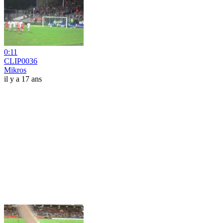
0:11
CLIP0036
Mikros
il y a 17 ans