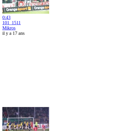
0:43
101_1511
Mikros
il y a 17 ans