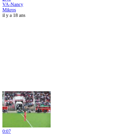
VA-Nancy
Mikros
il y a 18 ans
0:07