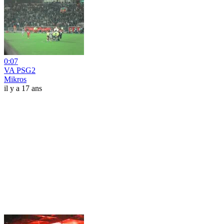
0:07
VA PSG2
Mikros
il y a 17 ans