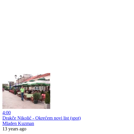
4:00
Drakče Nikolić - Okrećem novi list (spot)
Mladen Kuzman
13 years ago