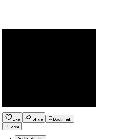
Like
Share
Bookmark
More
Add to Playlist