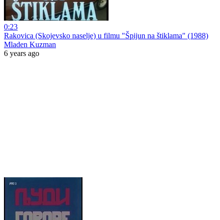
0:23
Rakovica (Skojevsko naselje) u filmu "Špijun na štiklama" (1988)
Mladen Kuzman
6 years ago