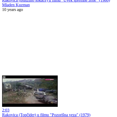
Rakovica (Budžino sokače) u filmu "Uvek spremne žene" (1986)
Mladen Kuzman
10 years ago
2:03
Rakovica (Topčider) u filmu "Pozorišna veza" (1979)