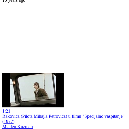
10 years ago
1:21
Rakovica (Pilota Mihajla Petrovića) u filmu "Specijalno vaspitanje"
(1977)
Mladen Kuzman