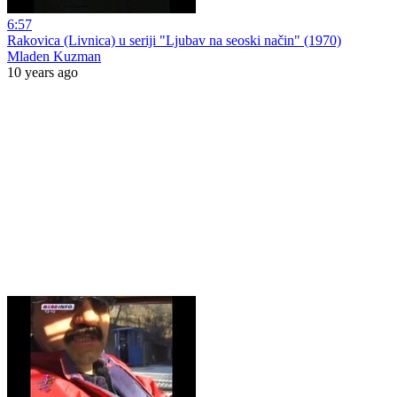
6:57
Rakovica (Livnica) u seriji "Ljubav na seoski način" (1970)
Mladen Kuzman
10 years ago