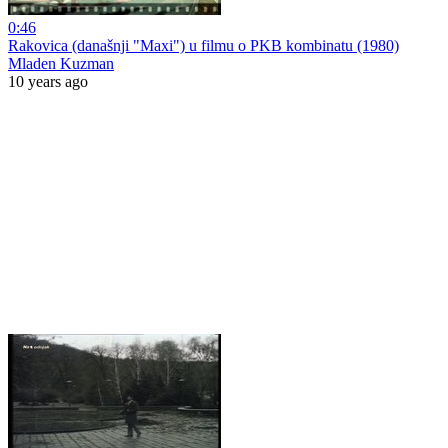
0:46
Rakovica (današnji "Maxi") u filmu o PKB kombinatu (1980)
Mladen Kuzman
10 years ago