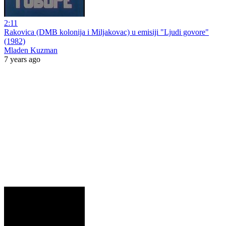
2:11
Rakovica (DMB kolonija i Miljakovac) u emisiji "Ljudi govore"
(1982)
Mladen Kuzman
7 years ago