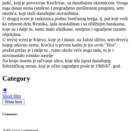
putić, koji je povezivao Kneževac, sa današnjom okretnicom. Svega
toga danas nema (srušeno i pregradjeno proširenom prugom), sem
mostića, koji služi današnjim stovarištima.
U drugoj sceni je raskrsnica podno Sunčanog brega. tj. put koji vodi
ka rubnom delu Resnika, tada neasfaltiran i sa obližnjim barakama,
koje su i dalje tu, samo malo ušuškane, sredjene i ogradjene raznim
objektima.
U trećoj sceni je Kijevo, koje je i danas ,na žalost slično, sem drveća
kojeg odavno nema. Kućica u prvom kadru je jos uvek "živa",
pružni prelaz je i dalje tu , ruine okolo veće nego tada, tu je i
novonastalo romsko naselje
Na kraju inserta je račvanje ulica, koje idu ispod današnjeg
železničkog mosta, koji je očito sagradjen posle te 1966/67. god.
Category
🎥
Short film
Show less
Comments
Add your comment