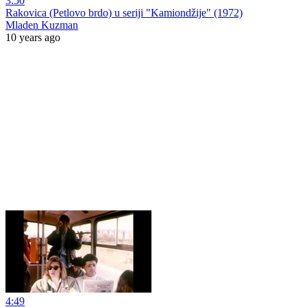
3:50
Rakovica (Petlovo brdo) u seriji "Kamiondžije" (1972)
Mladen Kuzman
10 years ago
4:49