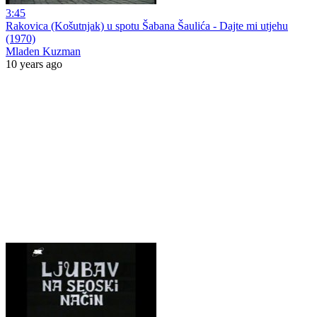
3:45
Rakovica (Košutnjak) u spotu Šabana Šaulića - Dajte mi utjehu
(1970)
Mladen Kuzman
10 years ago