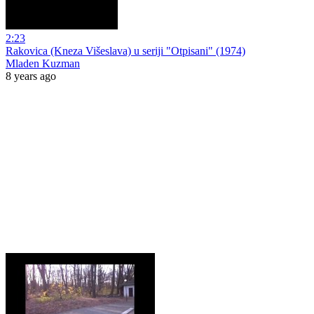
2:23
Rakovica (Kneza Višeslava) u seriji "Otpisani" (1974)
Mladen Kuzman
8 years ago