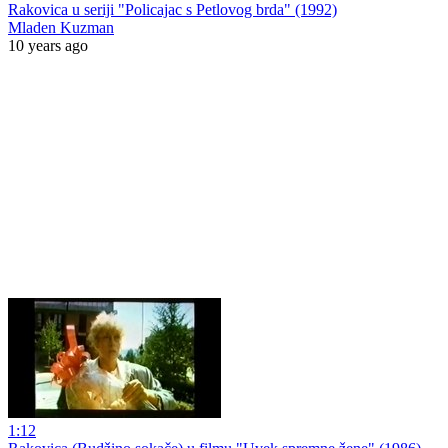
Rakovica u seriji "Policajac s Petlovog brda" (1992)
Mladen Kuzman
10 years ago
1:12