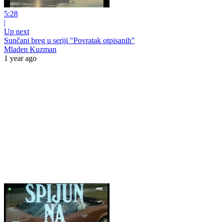
5:28
|
Up next
Sunčani breg u seriji "Povratak otpisanih"
Mladen Kuzman
1 year ago