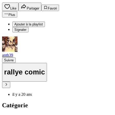
Like
Partager
Favori
Plus
Ajouter à la playlist
Signaler
anth39
Suivre
rallye comic
il y a 20 ans
Catégorie