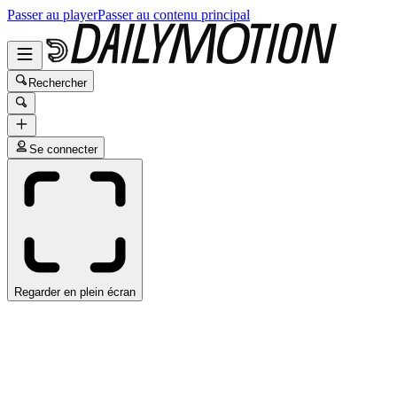
Passer au player
Passer au contenu principal
Rechercher
Se connecter
Regarder en plein écran