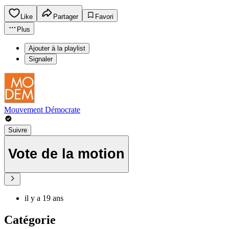
Like
Partager
Favori
Plus
Ajouter à la playlist
Signaler
Mouvement Démocrate
Suivre
Vote de la motion
il y a 19 ans
Catégorie