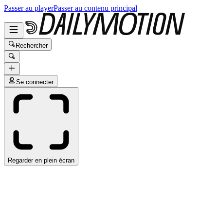
Passer au player
Passer au contenu principal
Rechercher
Se connecter
Regarder en plein écran