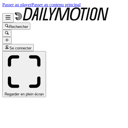
Passer au player
Passer au contenu principal
Rechercher
Se connecter
Regarder en plein écran