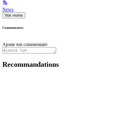
🗞
News
Voir moins
Commentaires
Ajoute ton commentaire
Recommandations