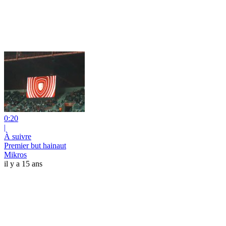
0:20
|
À suivre
Premier but hainaut
Mikros
il y a 15 ans