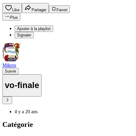
Like
Partager
Favori
Plus
Ajouter à la playlist
Signaler
Mikros
Suivre
vo-finale
il y a 20 ans
Catégorie