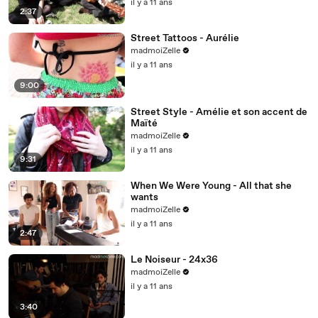
il y a 11 ans
2:37
Street Tattoos - Aurélie
madmoiZelle
il y a 11 ans
9:00
Street Style - Amélie et son accent de
Maïté
madmoiZelle
il y a 11 ans
9:31
When We Were Young - All that she
wants
madmoiZelle
il y a 11 ans
2:47
Le Noiseur - 24x36
madmoiZelle
il y a 11 ans
3:40