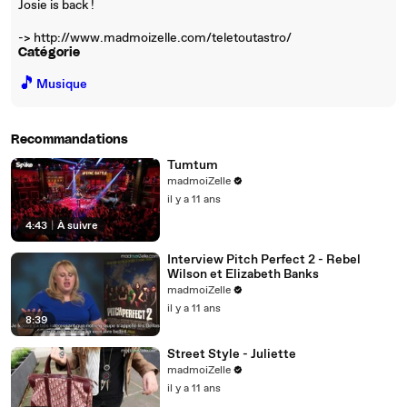
Josie is back !
-> http://www.madmoizelle.com/teletoutastro/
Catégorie
🎵
Musique
Recommandations
Tumtum
madmoiZelle
il y a 11 ans
4:43
|
À suivre
Interview Pitch Perfect 2 - Rebel
Wilson et Elizabeth Banks
madmoiZelle
il y a 11 ans
8:39
Street Style - Juliette
madmoiZelle
il y a 11 ans