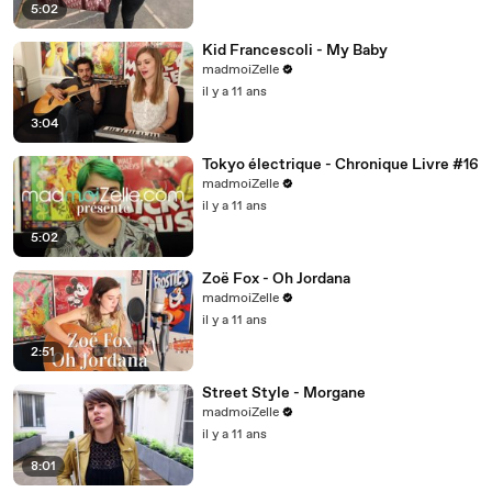
5:02
Kid Francescoli - My Baby
madmoiZelle
il y a 11 ans
3:04
Tokyo électrique - Chronique Livre #16
madmoiZelle
il y a 11 ans
5:02
Zoë Fox - Oh Jordana
madmoiZelle
il y a 11 ans
2:51
Street Style - Morgane
madmoiZelle
il y a 11 ans
8:01