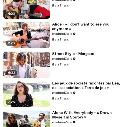
madmoiZelle
il y a 11 ans
4:08
Alice - « I don't want to see you
anymore »
madmoiZelle
il y a 11 ans
2:23
Street Style - Margaux
madmoiZelle
il y a 11 ans
6:33
Les jeux de société racontés par Léa,
de l'association « Terre de jeu »
madmoiZelle
il y a 11 ans
7:26
Alone With Everybody - « Drown
Myself in Sorrow »
madmoiZelle