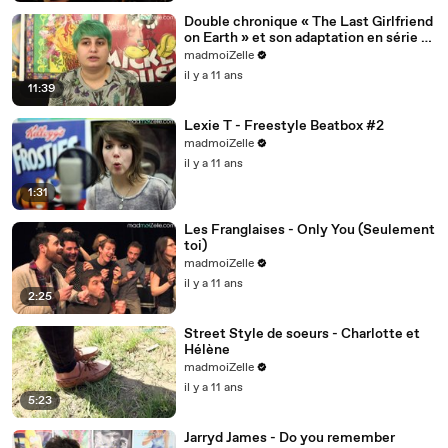
Double chronique « The Last Girlfriend
on Earth » et son adaptation en série «
Man Seeking W
madmoiZelle
il y a 11 ans
11:39
Lexie T - Freestyle Beatbox #2
madmoiZelle
il y a 11 ans
1:31
Les Franglaises - Only You (Seulement
toi)
madmoiZelle
il y a 11 ans
2:25
Street Style de soeurs - Charlotte et
Hélène
madmoiZelle
il y a 11 ans
5:23
Jarryd James - Do you remember