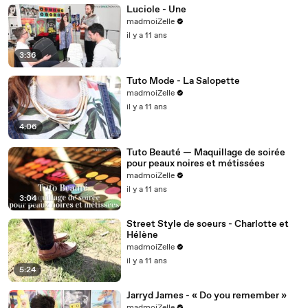
Luciole - Une
madmoiZelle
il y a 11 ans
3:36
Tuto Mode - La Salopette
madmoiZelle
il y a 11 ans
4:06
Tuto Beauté — Maquillage de soirée
pour peaux noires et métissées
madmoiZelle
il y a 11 ans
3:04
Street Style de soeurs - Charlotte et
Hélène
madmoiZelle
il y a 11 ans
5:24
Jarryd James - « Do you remember »