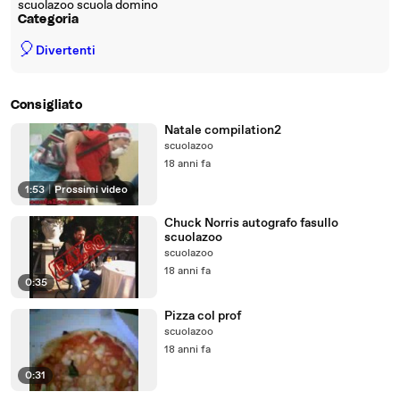
scuolazoo scuola domino
Categoria
🎈
Divertenti
Consigliato
Natale compilation2
scuolazoo
18 anni fa
1:53
|
Prossimi video
Chuck Norris autografo fasullo
scuolazoo
scuolazoo
18 anni fa
0:35
Pizza col prof
scuolazoo
18 anni fa
0:31