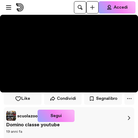
Vai al lettore
Passa al contenuto principale
Accedi
Like
Condividi
Segnalibro
Segui
scuolazoo
Domino classe youtube
19 anni fa