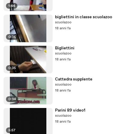
1:44
bigliettini in classe scuolazoo
scuolazoo
18 anni fa
0:35
Bigliettini
scuolazoo
18 anni fa
0:35
Cattedra supplente
scuolazoo
18 anni fa
0:34
Parini 89 video1
scuolazoo
18 anni fa
5:57