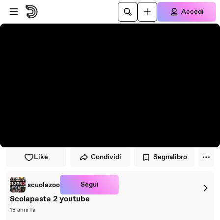
Vai al lettore
Passa al contenuto principale
Accedi
Like
Condividi
Segnalibro
Segui
scuolazoo
Scolapasta 2 youtube
18 anni fa