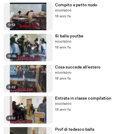
Compito a petto nudo
scuolazoo
18 anni fa
0:13
Si balla youtbe
scuolazoo
18 anni fa
0:35
Cosa succede all'estero
scuolazoo
18 anni fa
5:32
Entrata in classe compilation
scuolazoo
18 anni fa
4:52
Prof di tedesco balla