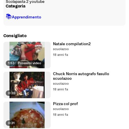
Scolapasta 2 youtube
Categoria
📚
Apprendimento
Consigliato
Natale compilation2
scuolazoo
18 anni fa
1:53
|
Prossimi video
Chuck Norris autografo fasullo
scuolazoo
scuolazoo
18 anni fa
0:35
Pizza col prof
scuolazoo
18 anni fa
0:31