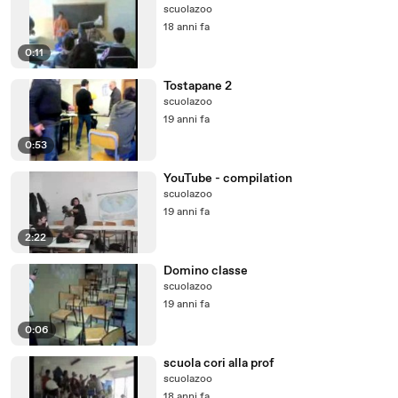
scuolazoo
18 anni fa
0:11
Tostapane 2
scuolazoo
19 anni fa
0:53
YouTube - compilation
scuolazoo
19 anni fa
2:22
Domino classe
scuolazoo
19 anni fa
0:06
scuola cori alla prof
scuolazoo
18 anni fa