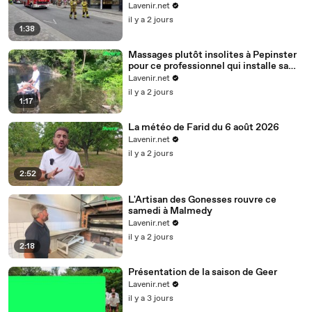
intervention
Lavenir.net
il y a 2 jours
1:38
Massages plutôt insolites à Pepinster
pour ce professionnel qui installe sa
table sur la Hoëgne : "Du tumulte des
Lavenir.net
inondations au calme" (Vidéo)
il y a 2 jours
1:17
La météo de Farid du 6 août 2026
Lavenir.net
il y a 2 jours
2:52
L'Artisan des Gonesses rouvre ce
samedi à Malmedy
Lavenir.net
il y a 2 jours
2:18
Présentation de la saison de Geer
Lavenir.net
il y a 3 jours