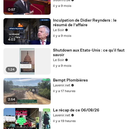
Sudinfo.be
il y a 9 mois
0:57
Inculpation de Didier Reynders : le
résumé de l’affaire
Le Soir
il y a 9 mois
4:03
Shutdown aux Etats-Unis : ce qu'il faut
savoir
Le Soir
il y a 9 mois
1:24
Bempt Plombières
Lavenir.net
il y a 17 heures
2:54
Le récap de ce 06/08/26
Lavenir.net
il y a 19 heures