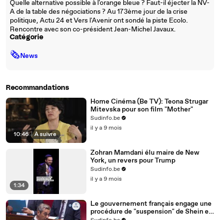
Quelle alternative possible à l'orange bleue ? Faut-il éjecter la NV-
A de la table des négociations ? Au 173ème jour de la crise
politique, Actu 24 et Vers l'Avenir ont sondé la piste Ecolo.
Rencontre avec son co-président Jean-Michel Javaux.
Catégorie
🗞
News
Recommandations
Home Cinéma (Be TV): Teona Strugar
Mitevska pour son film "Mother"
Sudinfo.be
il y a 9 mois
10:46
|
À suivre
Zohran Mamdani élu maire de New
York, un revers pour Trump
Sudinfo.be
il y a 9 mois
1:34
Le gouvernement français engage une
procédure de "suspension" de Shein en
France