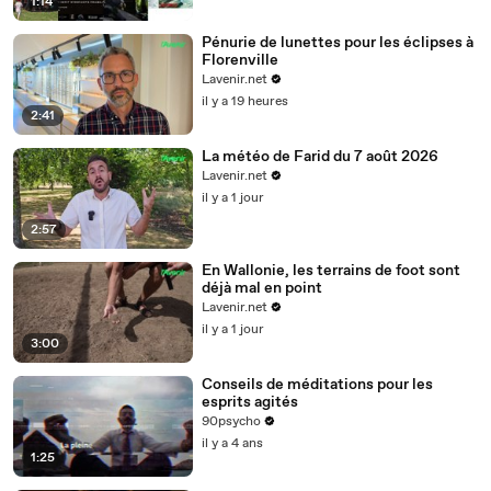
1:14
Pénurie de lunettes pour les éclipses à
Florenville
Lavenir.net
il y a 19 heures
2:41
La météo de Farid du 7 août 2026
Lavenir.net
il y a 1 jour
2:57
En Wallonie, les terrains de foot sont
déjà mal en point
Lavenir.net
il y a 1 jour
3:00
Conseils de méditations pour les
esprits agités
90psycho
il y a 4 ans
1:25