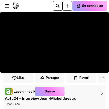
Passer au player
Passer au contenu principal
Se connecter
Like
Partager
Favori
Suivre
Lavenir.net
Actu24 - Interview Jean-Michel Javaux
il y a 19 ans