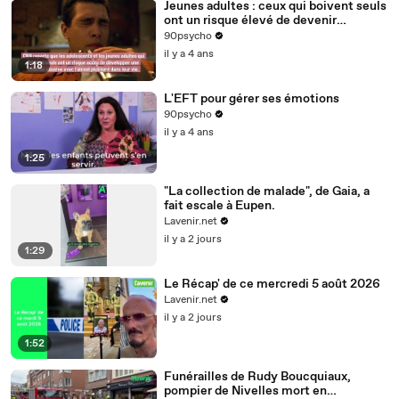
Jeunes adultes : ceux qui boivent seuls
ont un risque élevé de devenir
alcooliques
90psycho
il y a 4 ans
1:18
L'EFT pour gérer ses émotions
90psycho
il y a 4 ans
1:25
"La collection de malade", de Gaia, a
fait escale à Eupen.
Lavenir.net
il y a 2 jours
1:29
Le Récap' de ce mercredi 5 août 2026
Lavenir.net
il y a 2 jours
1:52
Funérailles de Rudy Boucquiaux,
pompier de Nivelles mort en