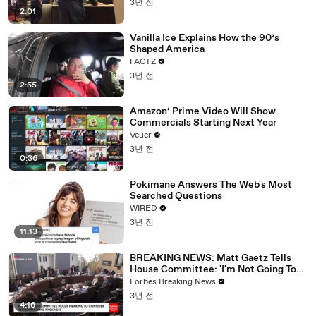
3년 전
2:01
Vanilla Ice Explains How the 90’s
Shaped America
FACTZ
3년 전
2:55
Amazon’ Prime Video Will Show
Commercials Starting Next Year
Veuer
3년 전
0:36
Pokimane Answers The Web's Most
Searched Questions
WIRED
3년 전
11:13
BREAKING NEWS: Matt Gaetz Tells
House Committee: 'I'm Not Going To
Vote For A Continuing Resolution'
Forbes Breaking News
3년 전
4:16