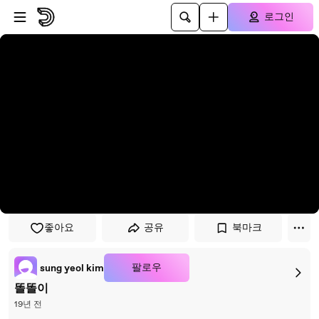
플레이어로 건너뛰기
본문으로 건너뛰기
로그인
좋아요
공유
북마크
팔로우
sung yeol kim
똘똘이
19년 전