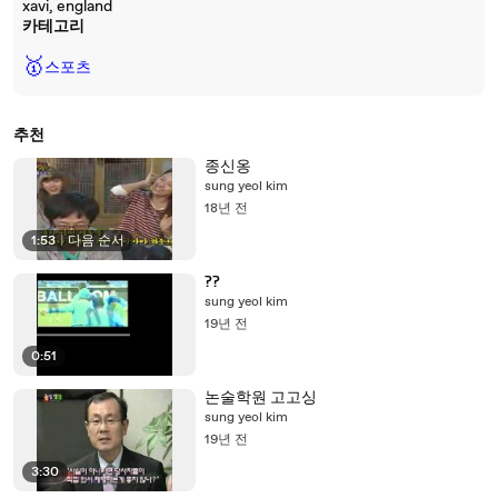
xavi, england
카테고리
🥇
스포츠
추천
종신옹
sung yeol kim
18년 전
1:53
|
다음 순서
??
sung yeol kim
19년 전
0:51
논술학원 고고싱
sung yeol kim
19년 전
3:30