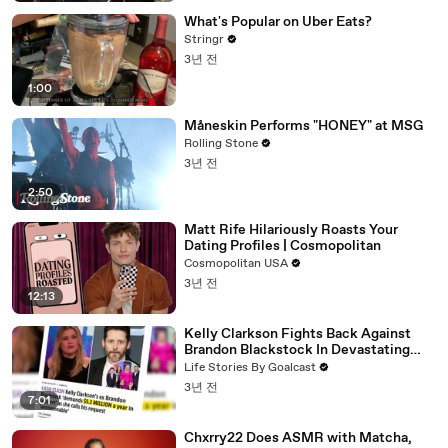
What's Popular on Uber Eats?
Stringr
3년 전
1:00
Måneskin Performs "HONEY" at MSG
Rolling Stone
3년 전
2:50
Matt Rife Hilariously Roasts Your
Dating Profiles | Cosmopolitan
Cosmopolitan USA
3년 전
12:13
Kelly Clarkson Fights Back Against
Brandon Blackstock In Devastating
Divorce Battle
Life Stories By Goalcast
3년 전
7:01
Chxrry22 Does ASMR with Matcha,