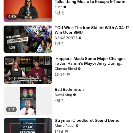
Talks Using Music to Escape & Touring
with The Weeknd
Fuse
3년 전
6:59
TCU Wins The Iron Skillet With A 34-17
Win Over SMU
D210SPORTS
3년 전
1:08
'Hoppers' Made Some Major Changes
To Jon Hamm's Mayor Jerry During
Production
Cinema Blend
23시간 전
0:48
Bad Badminton
David King
4일 전
2:11
Strymon Cloudburst Sound Demo
Music Radar
8개월 전