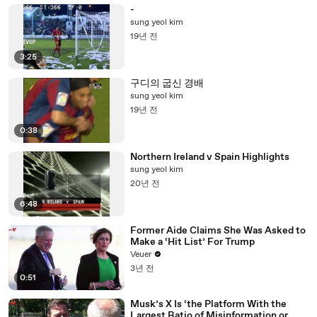
-
sung yeol kim
19년 전
3:25
구디의 굽신 경배
sung yeol kim
19년 전
0:38
Northern Ireland v Spain Highlights
sung yeol kim
20년 전
6:48
Former Aide Claims She Was Asked to
Make a ‘Hit List’ For Trump
Veuer
3년 전
0:51
Musk’s X Is ‘the Platform With the
Largest Ratio of Misinformation or