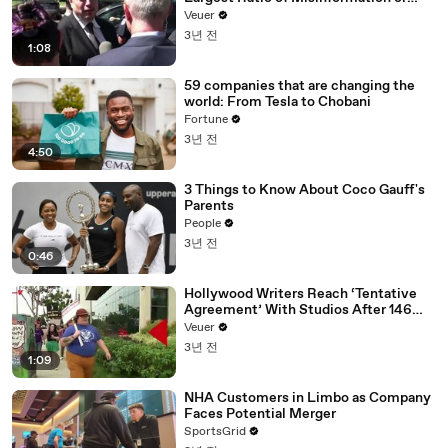
Disinformation’ Amongst All Social
Veuer
Media Platforms
3년 전
1:08
59 companies that are changing the
world: From Tesla to Chobani
Fortune
3년 전
4:50
3 Things to Know About Coco Gauff's
Parents
People
3년 전
0:46
Hollywood Writers Reach ‘Tentative
Agreement’ With Studios After 146
Day Strike
Veuer
3년 전
1:09
NHA Customers in Limbo as Company
Faces Potential Merger
SportsGrid