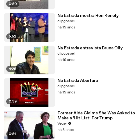
0:50
Na Estrada mostra Ron Kenoly
clipgospel
há 19 anos
5:52
Na Estrada entrevista Bruna Olly
clipgospel
há 19 anos
4:25
Na Estrada Abertura
clipgospel
há 19 anos
0:39
Former Aide Claims She Was Asked to
Make a ‘Hit List’ For Trump
Veuer
há 3 anos
0:51