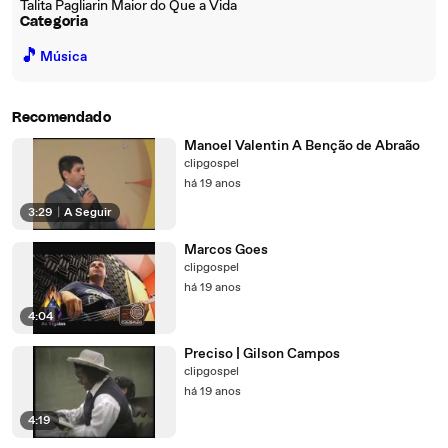
Talita Pagliarin Maior do Que a Vida
Categoria
🎵
Música
Recomendado
Manoel Valentin A Benção de Abraão
clipgospel
há 19 anos
3:29
|
A Seguir
Marcos Goes
clipgospel
há 19 anos
4:04
Preciso | Gilson Campos
clipgospel
há 19 anos
4:19