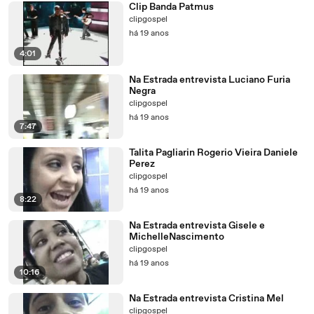
Clip Banda Patmus
clipgospel
há 19 anos
4:01
Na Estrada entrevista Luciano Furia
Negra
clipgospel
há 19 anos
7:47
Talita Pagliarin Rogerio Vieira Daniele
Perez
clipgospel
há 19 anos
8:22
Na Estrada entrevista Gisele e
MichelleNascimento
clipgospel
há 19 anos
10:16
Na Estrada entrevista Cristina Mel
clipgospel