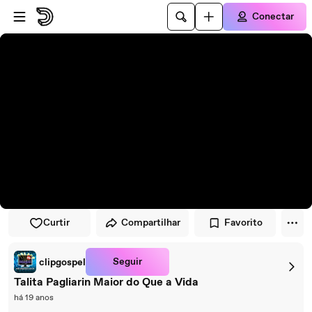
Pular para o player
Ir para o conteúdo principal
Conectar
Curtir
Compartilhar
Favorito
Seguir
clipgospel
Talita Pagliarin Maior do Que a Vida
há 19 anos