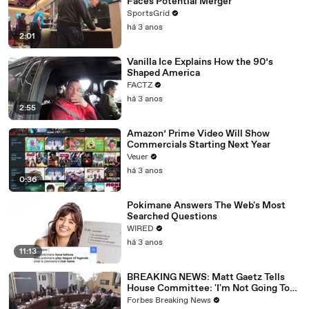
Faces Potential Merger
SportsGrid
há 3 anos
2:01
Vanilla Ice Explains How the 90’s
Shaped America
FACTZ
há 3 anos
2:55
Amazon’ Prime Video Will Show
Commercials Starting Next Year
Veuer
há 3 anos
0:36
Pokimane Answers The Web's Most
Searched Questions
WIRED
há 3 anos
11:13
BREAKING NEWS: Matt Gaetz Tells
House Committee: 'I'm Not Going To
Vote For A Continuing Resolution'
Forbes Breaking News