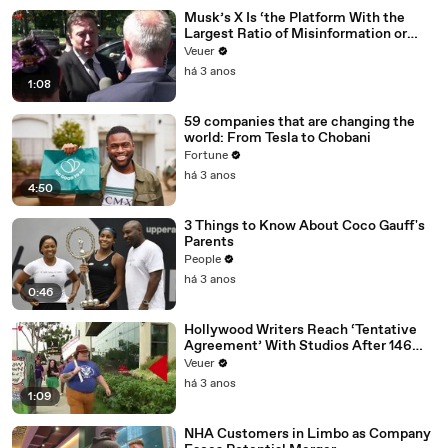
Musk’s X Is ‘the Platform With the
Largest Ratio of Misinformation or
Disinformation’ Amongst All Social
Veuer
Media Platforms
há 3 anos
1:08
59 companies that are changing the
world: From Tesla to Chobani
Fortune
há 3 anos
4:50
3 Things to Know About Coco Gauff's
Parents
People
há 3 anos
0:46
Hollywood Writers Reach ‘Tentative
Agreement’ With Studios After 146
Day Strike
Veuer
há 3 anos
1:09
NHA Customers in Limbo as Company