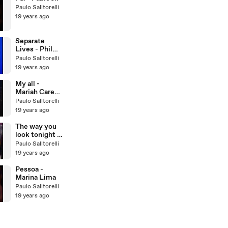
Paulo Salltorelli
19 years ago
Separate
Lives - Phil
Collins
Paulo Salltorelli
19 years ago
My all -
Mariah Carey
- Legendas
Paulo Salltorelli
em Ingles
19 years ago
The way you
look tonight -
Traducao-
Paulo Salltorelli
Rod Stewart
19 years ago
Pessoa -
Marina Lima
Paulo Salltorelli
19 years ago