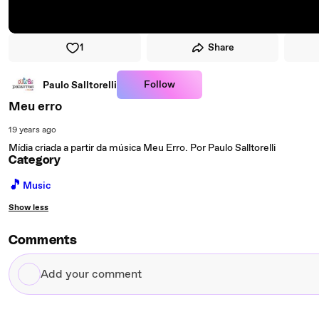
1
Share
Follow
Paulo Salltorelli
Meu erro
19 years ago
Mídia criada a partir da música Meu Erro. Por Paulo Salltorelli
Category
🎵
Music
Show less
Comments
Add
your
comment