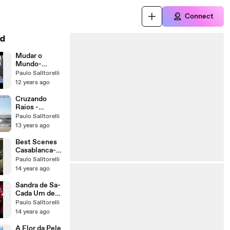
Connect
d
Mudar o
Mundo-
Melissa
Paulo Salltorelli
Polinar
12 years ago
(Comercial do
Banco Itau)-
Cruzando
Change the
Raios -
World
Orlando
Paulo Salltorelli
Morais-
13 years ago
Legendado
Best Scenes
Casablanca-
Musica Carly
Paulo Salltorelli
Simon-
14 years ago
Legendas em
Portugues
Sandra de Sa-
Cada Um de
Nos-Neither
Paulo Salltorelli
One Of Us-
14 years ago
Legendas
A Flor da Pele