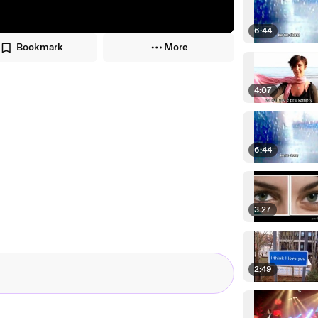
6:44
Bookmark
More
4:07
6:44
3:27
2:49