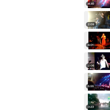
4:30
2:09
4:01
2:06
5:55
3:23