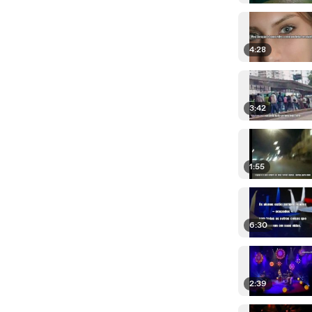
4:28
3:42
1:55
6:30
2:39