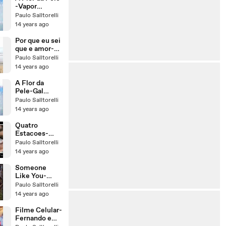
-Vapor
Barato-- Gal
Paulo Salltorelli
Gosta e Zeca
14 years ago
Baleiro-
Legendas
Por que eu sei
que e amor-
Legendado-
Paulo Salltorelli
Arquivo
14 years ago
Particular
A Flor da
Pele-Gal
Costa e Zeca
Paulo Salltorelli
Baleiro-
14 years ago
Legendas
Quatro
Estacoes-
Vania Abreu -
Paulo Salltorelli
Legendado
14 years ago
Someone
Like You-
Diane Carroll
Paulo Salltorelli
14 years ago
Filme Celular-
Fernando e