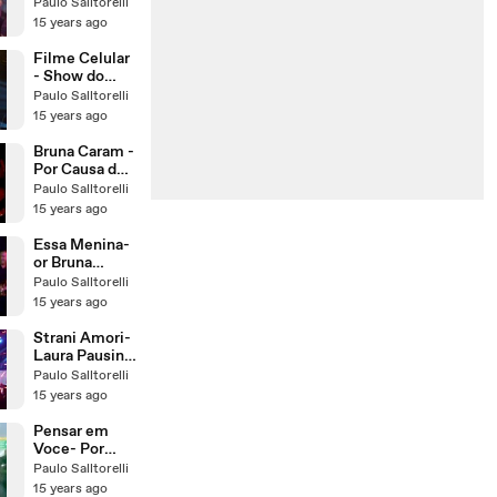
Sorocaba -
Paulo Salltorelli
Abertura do
15 years ago
show e A Sua
Casa Caiu no
Filme Celular
Villa Country-
- Show do
Paulo
João Bosco &
Paulo Salltorelli
Salltorelli-
Vinícius no
15 years ago
Camila
Villa Country
Ahrens e
SP - Tocando
Bruna Caram -
Renata Capra
em Frente - 15
Por Causa de
10 2009-
você-Tom
Paulo Salltorelli
Paulo
Jazz- maio de
15 years ago
Salltorelli-
2009
Camila
Essa Menina-
Ahrens e
or Bruna
Renata Capra
Caram-
Paulo Salltorelli
Gravado por
15 years ago
Camila
Ahrens e
Strani Amori-
Paulo
Laura Pausini
Salltorelli
(Filme -
Paulo Salltorelli
Credicard
15 years ago
Hall- Paulo
Salltorelli-
Pensar em
Camila
Voce- Por
Ahrens-em
Paulo
Paulo Salltorelli
SP - 06 10 09)
Salltorelli-
15 years ago