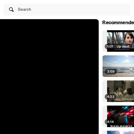
Search
Recommende
1:01
|
Up next
3:59
4:23
4:14