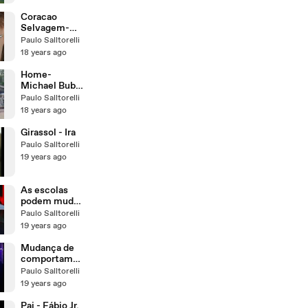
São Paulo-
Abril de 2011
Coracao
Selvagem-
Belchior -
Paulo Salltorelli
Legendado
18 years ago
Home-
Michael Bublé
- Traducao
Paulo Salltorelli
18 years ago
Girassol - Ira
Paulo Salltorelli
19 years ago
As escolas
podem mudar
?
Paulo Salltorelli
19 years ago
Mudança de
comportamen
to - Kid
Paulo Salltorelli
Abelha
19 years ago
Pai - Fábio Jr.