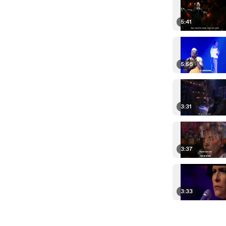
5:41
5:56
3:31
3:37
3:33